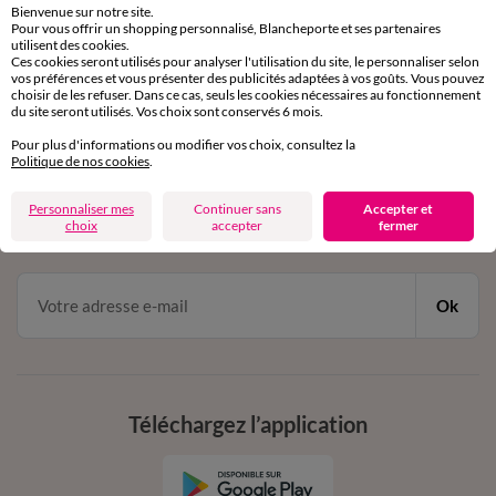
Bienvenue sur notre site.
Pour vous offrir un shopping personnalisé, Blancheporte et ses partenaires
Service clients
utilisent des cookies.
Ces cookies seront utilisés pour analyser l'utilisation du site, le personnaliser selon
par chat et par téléphone
vos préférences et vous présenter des publicités adaptées à vos goûts. Vous pouvez
de 8h00 à 20h00 du lundi au samedi
choisir de les refuser. Dans ce cas, seuls les cookies nécessaires au fonctionnement
du site seront utilisés. Vos choix sont conservés 6 mois.
Pour plus d'informations ou modifier vos choix, consultez la
11€ Offerts
Politique de nos cookies
.
en vous inscrivant à la newsletter
Personnaliser mes
Continuer sans
Accepter et
choix
accepter
fermer
dès 20€ d’achat
conditions dans votre email de confirmation
Ok
Téléchargez l’application