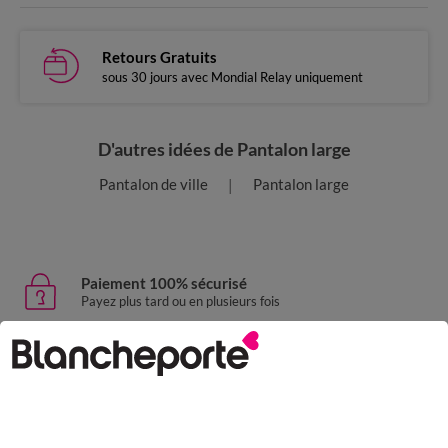
Retours Gratuits
sous 30 jours avec Mondial Relay uniquement
D'autres idées de Pantalon large
Pantalon de ville
Pantalon large
Paiement 100% sécurisé
Payez plus tard ou en plusieurs fois
Livraison express
domicile, relais, consignes automatiques
Retours gratuits
sous 30 jours avec Mondial Relay uniquement