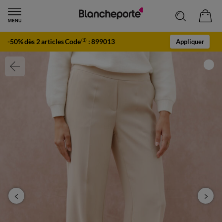
-50% dès 2 articles Code
:
899013
(1)
Appliquer