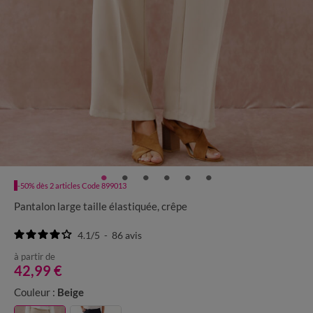
-50% dès 2 articles Code 899013
Pantalon large taille élastiquée, crêpe
4.1
/
5
-
86
avis
à partir de
42,99 €
Couleur :
Beige