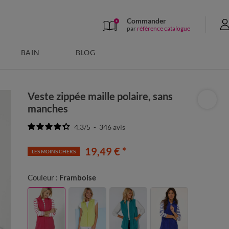
Commander
par
référence catalogue
BAIN
BLOG
Veste zippée maille polaire, sans
manches
4.3
/
5
-
346
avis
19,49 €
*
LES MOINS CHERS
Couleur :
Framboise