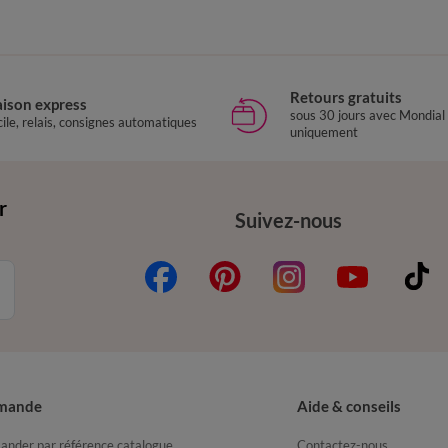
Retours gratuits
aison express
sous 30 jours avec Mondial
ile, relais, consignes automatiques
uniquement
r
Suivez-nous
mande
Aide & conseils
nder par référence catalogue
Contactez-nous