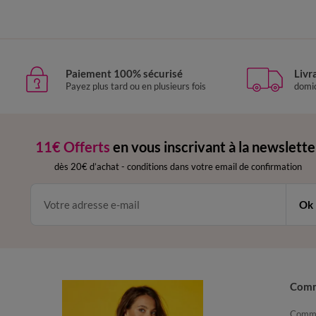
Paiement 100% sécurisé
Livr
Payez plus tard ou en plusieurs fois
domic
11€ Offerts
en vous inscrivant à la newslette
dès 20€ d’achat
-
conditions dans votre email de confirmation
Ok
Com
Comma