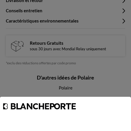
Livraison et retour
Conseils entretien
Caractéristiques environnementales
Retours Gratuits
sous 30 jours avec Mondial Relay uniquement
*exclu des réductions offertes par code promo
D'autres idées de Polaire
Polaire
Paiement 100% sécurisé
Payez plus tard ou en plusieurs fois