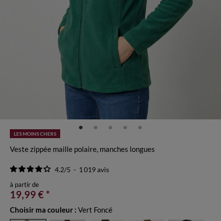
LES MOINS CHERS
Veste zippée maille polaire, manches longues
4.2
/
5
-
1 019
avis
à partir de
19,99 €
*
Choisir ma couleur :
Vert Foncé