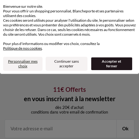
Bienvenue sur notre site.
Livraison express
Pour vous offrir un shopping personnalisé, Blancheporte et ses partenaires
domicile, relais, consignes automatiques
utilisent des cookies.
Ces cookies seront utilisés pour analyser l'utilisation du site, le personnaliser selon
vos préférences et vous présenter des publicités adaptées à vos goûts. Vous pouvez
choisir de les refuser. Dans ce cas, seuls les cookies nécessaires au fonctionnement
Retours gratuits
du site seront utilisés. Vos choix sont conservés 6 mois.
sous 30 jours avec Mondial Relay
uniquement
Pour plus d'informations ou modifier vos choix, consultez la
Politique de nos cookies
.
Service clients
par chat et par téléphone
Personnaliser mes
Continuer sans
Accepter et
de 8h00 à 20h00 du lundi au samedi
choix
accepter
fermer
11€ Offerts
en vous inscrivant à la newsletter
dès 20€ d’achat
conditions dans votre email de confirmation
Ok