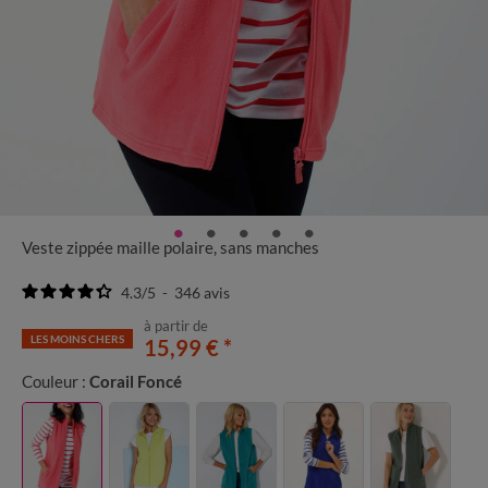
Veste zippée maille polaire, sans manches
4.3
/
5
-
346
avis
à partir de
LES MOINS CHERS
15,99 €
*
Couleur :
Corail Foncé