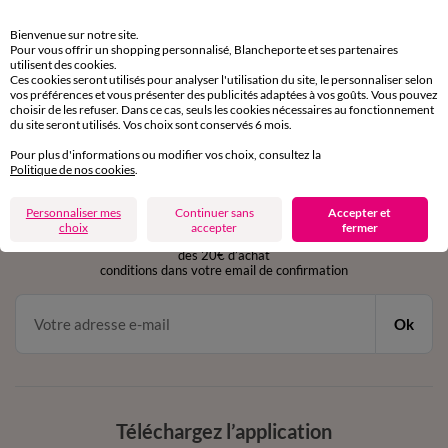
Retours gratuits
Bienvenue sur notre site.
sous 30 jours avec Mondial Relay uniquement
Pour vous offrir un shopping personnalisé, Blancheporte et ses partenaires
utilisent des cookies.
Ces cookies seront utilisés pour analyser l'utilisation du site, le personnaliser selon
Service clients
vos préférences et vous présenter des publicités adaptées à vos goûts. Vous pouvez
par chat et par téléphone
choisir de les refuser. Dans ce cas, seuls les cookies nécessaires au fonctionnement
de 8h00 à 20h00 du lundi au samedi
du site seront utilisés. Vos choix sont conservés 6 mois.
Pour plus d'informations ou modifier vos choix, consultez la
Politique de nos cookies
.
11€ Offerts
Personnaliser mes
Continuer sans
Accepter et
en vous inscrivant à la newsletter
choix
accepter
fermer
dès 20€ d’achat
conditions dans votre email de confirmation
Ok
Téléchargez l’application