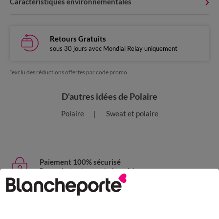
Caractéristiques environnementales
Retours Gratuits
sous 30 jours avec Mondial Relay uniquement
*exclu des réductions offertes par code promo
D'autres idées de Polaire
Polaire
Sweat et polaire
Paiement 100% sécurisé
Payez plus tard ou en plusieurs fois
Livraison express
domicile, relais, consignes automatiques