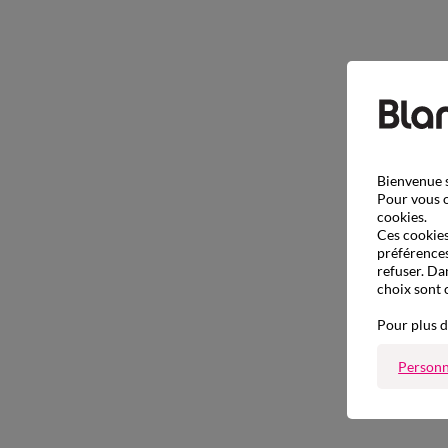
Bienvenue s
Pour vous o
cookies.
Ces cookies 
préférences
refuser. Da
choix sont 
Pour plus d
Personn