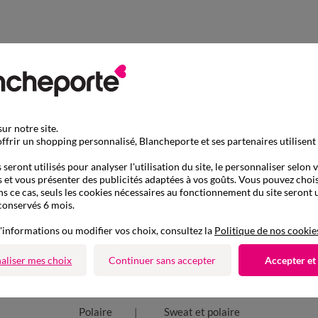
ur notre site.
ffrir un shopping personnalisé, Blancheporte et ses partenaires utilisent
seront utilisés pour analyser l'utilisation du site, le personnaliser selon 
 et vous présenter des publicités adaptées à vos goûts. Vous pouvez chois
ns ce cas, seuls les cookies nécessaires au fonctionnement du site seront u
conservés 6 mois.
'informations ou modifier vos choix, consultez la
Politique de nos cookie
aliser mes choix
Continuer sans accepter
Accepter et
D'autres idées de Polaire
Polaire
Sweat et polaire