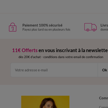
Paiement 100% sécurisé
Livr
Payez plus tard ou en plusieurs fois
domic
11€ Offerts
en vous inscrivant à la newslette
dès 20€ d’achat
-
conditions dans votre email de confirmation
Ok
Com
Comma