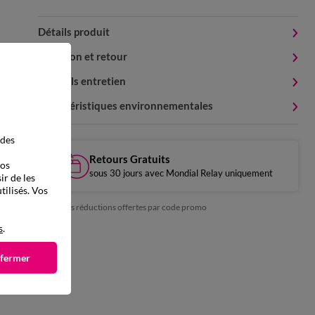
Détails produit
Livraison et retour
Conseils entretien
Caractéristiques environnementales
 des
Retours Gratuits
vos
sous 30 jours avec Mondial Relay uniquement
ir de les
tilisés. Vos
*exclu des réductions offertes par code promo
s
.
 fermer