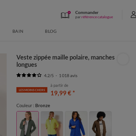
Commander
par
référence catalogue
BAIN
BLOG
Veste zippée maille polaire, manches
longues
4.2
/
5
-
1 018
avis
à partir de
LES MOINS CHERS
19,99 €
*
Couleur :
Bronze