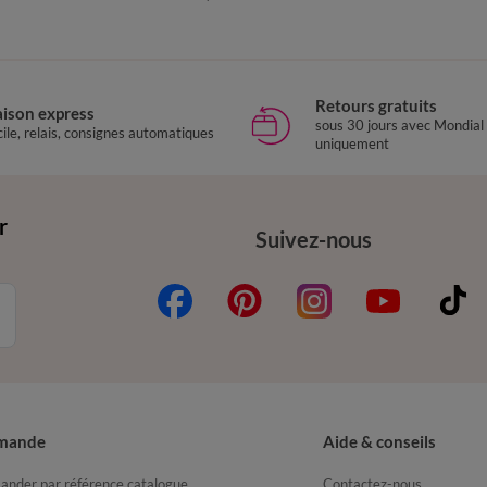
Retours gratuits
aison express
sous 30 jours avec Mondial
ile, relais, consignes automatiques
uniquement
r
Suivez-nous
mande
Aide & conseils
nder par référence catalogue
Contactez-nous