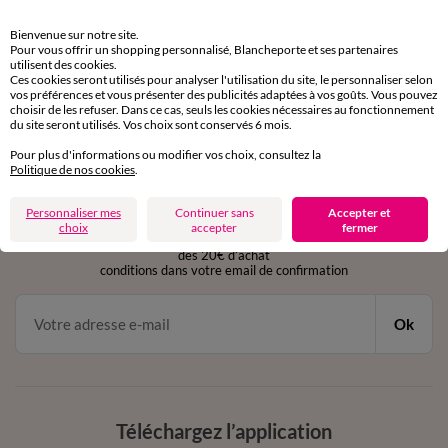
Retours gratuits
Bienvenue sur notre site.
sous 30 jours avec Mondial Relay uniquement
Pour vous offrir un shopping personnalisé, Blancheporte et ses partenaires
utilisent des cookies.
Ces cookies seront utilisés pour analyser l'utilisation du site, le personnaliser selon
Service clients
vos préférences et vous présenter des publicités adaptées à vos goûts. Vous pouvez
par chat et par téléphone
choisir de les refuser. Dans ce cas, seuls les cookies nécessaires au fonctionnement
de 8h00 à 20h00 du lundi au samedi
du site seront utilisés. Vos choix sont conservés 6 mois.
Pour plus d'informations ou modifier vos choix, consultez la
Politique de nos cookies
.
11€ Offerts
Personnaliser mes
Continuer sans
Accepter et
en vous inscrivant à la newsletter
choix
accepter
fermer
dès 20€ d’achat
conditions dans votre email de confirmation
Ok
Téléchargez l’application