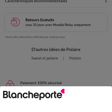
Caractéristiques environnementales
Retours Gratuits
sous 30 jours avec Mondial Relay uniquement
*exclu des réductions offertes par code promo
D'autres idées de Polaire
Sweat et polaire
Polaire
Paiement 100% sécurisé
Payez plus tard ou en plusieurs fois
Livraison express
domicile, relais, consignes automatiques