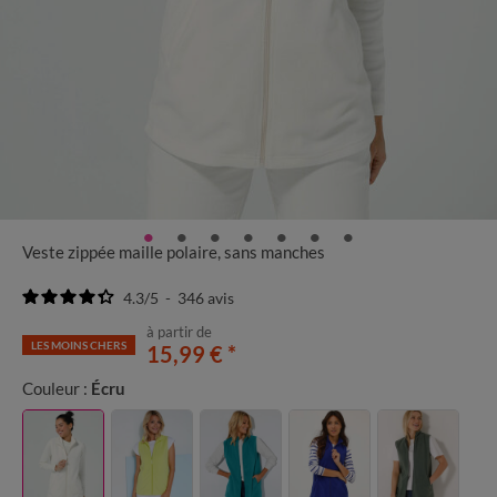
Veste zippée maille polaire, sans manches
4.3
/
5
-
346
avis
à partir de
LES MOINS CHERS
15,99 €
*
Couleur :
Écru