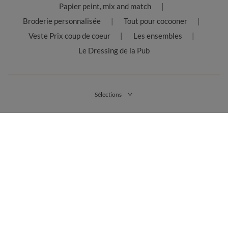
Papier peint, mix and match
Broderie personnalisée
Tout pour cocooner
Veste Prix coup de coeur
Les ensembles
Le Dressing de la Pub
Sélections