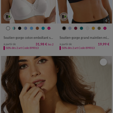
Soutien-gorge coton emboîtant sans armatures - lot de 2
Soutien-gorge grand maintien microfibre Caminata - sans armatures
31,98 €
19,99 €
à partir de
à partir de
les 2
-50% dès 2 art Code 899013
-50% dès 2 art Code 899013