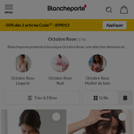
-50% dès 2 articles Code
:
899013
(1)
Appliquer
Octobre Rose
(176)
Blancheporte présente la boutique Octobre Rose, une sélection féminine et...
Octobre Rose
Octobre Rose
Octobre Rose
Lingerie
Nuit
Maillot de bain
Trier & Filtrer
Grille