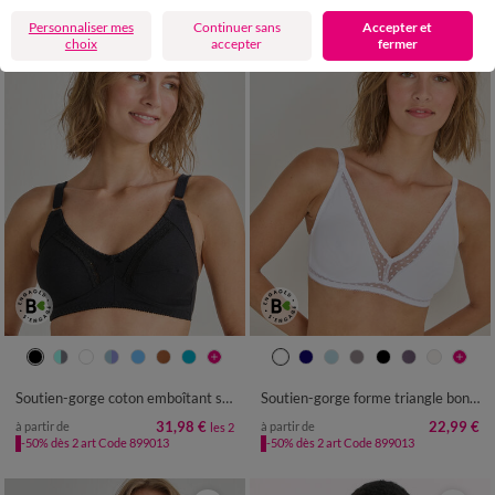
Personnaliser mes
Continuer sans
Accepter et
choix
accepter
fermer
Soutien-gorge coton emboîtant sans armatures - lot de 2
Soutien-gorge forme triangle bonnets moulés Paia- sans armatures
31,98 €
22,99 €
à partir de
à partir de
les 2
-50% dès 2 art Code 899013
-50% dès 2 art Code 899013