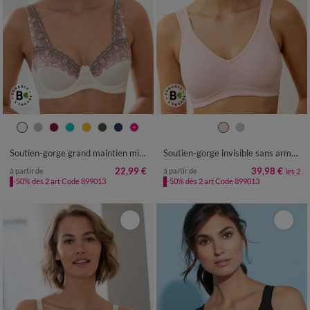
Soutien-gorge grand maintien microfibre Caminata - avec armatures
Soutien-gorge invisible sans armatures - lot de 2
22,99 €
39,98 €
à partir de
à partir de
les 2
-50% dès 2 art Code 899013
-50% dès 2 art Code 899013