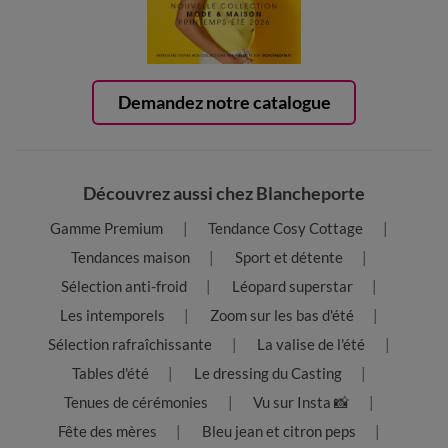
Demandez notre catalogue
Découvrez aussi chez Blancheporte
Gamme Premium
Tendance Cosy Cottage
Tendances maison
Sport et détente
Sélection anti-froid
Léopard superstar
Les intemporels
Zoom sur les bas d'été
Sélection rafraîchissante
La valise de l'été
Tables d'été
Le dressing du Casting
Tenues de cérémonies
Vu sur Insta 📸
Fête des mères
Bleu jean et citron peps