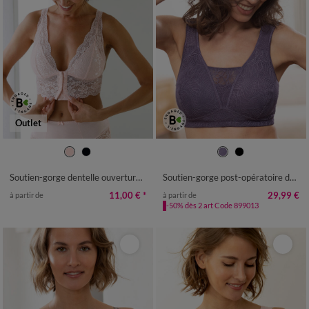
Outlet
Soutien-gorge dentelle ouverture devant- sans armatures
Soutien-gorge post-opératoire dentelle doublée coton forme emboîtante - sans armatures.
11,00 €
*
29,99 €
à partir de
à partir de
-50% dès 2 art Code 899013