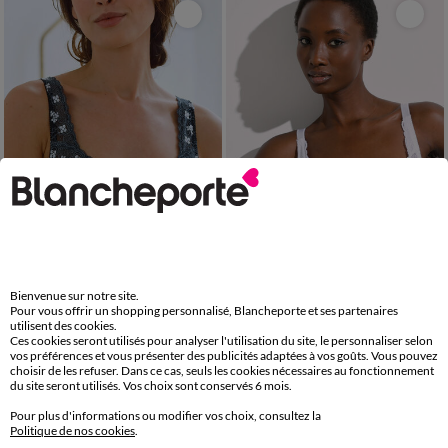
Bienvenue sur notre site.
Pour vous offrir un shopping personnalisé, Blancheporte et ses partenaires
utilisent des cookies.
Soutien-gorge grand maintien microfibre Caminata - avec armatures
Soutien-gorge dentelle ouverture devant - avec armatures
Ces cookies seront utilisés pour analyser l'utilisation du site, le personnaliser selon
22,99 €
25,99 €
vos préférences et vous présenter des publicités adaptées à vos goûts. Vous pouvez
à partir de
à partir de
choisir de les refuser. Dans ce cas, seuls les cookies nécessaires au fonctionnement
-50% dès 2 art Code 899013
-50% dès 2 art Code 899013
du site seront utilisés. Vos choix sont conservés 6 mois.
Pour plus d'informations ou modifier vos choix, consultez la
-50% dès 2 articles Code
:
899013
(1)
Appliquer
Politique de nos cookies
.