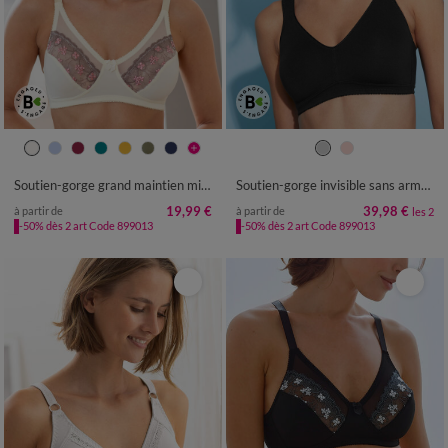
Soutien-gorge grand maintien microfibre Caminata - sans armatures
Soutien-gorge invisible sans armatures - lot de 2
19,99 €
39,98 €
à partir de
à partir de
les 2
-50% dès 2 art Code 899013
-50% dès 2 art Code 899013