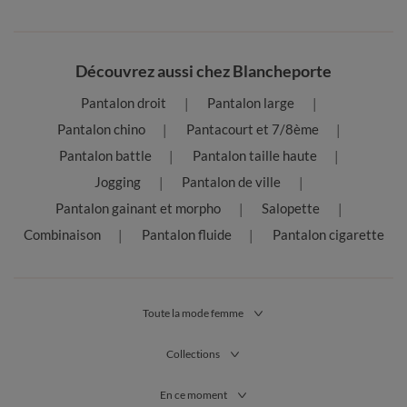
Découvrez aussi chez Blancheporte
Pantalon droit
Pantalon large
Pantalon chino
Pantacourt et 7/8ème
Pantalon battle
Pantalon taille haute
Jogging
Pantalon de ville
Pantalon gainant et morpho
Salopette
Combinaison
Pantalon fluide
Pantalon cigarette
Toute la mode femme
Collections
En ce moment