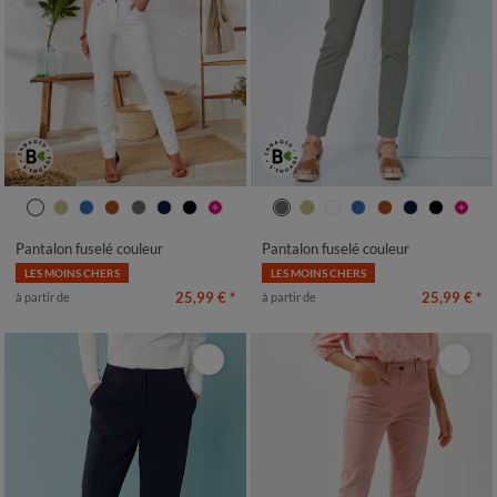
36
38
40
42
44
46
48
36
38
40
42
44
46
48
50
52
50
52
Pantalon fuselé couleur
Pantalon fuselé couleur
LES MOINS CHERS
LES MOINS CHERS
25,99 €
*
25,99 €
*
à partir de
à partir de