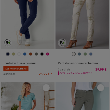
36
38
40
42
44
46
48
36
38
40
42
44
46
48
50
52
50
52
Pantalon fuselé couleur
Pantalon imprimé cachemire
LES MOINS CHERS
39,99 €
à partir de
-50% dès 2 art Code 899013
25,99 €
*
à partir de