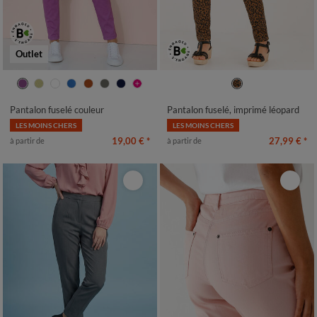
Outlet
36
38
40
42
44
46
48
36
38
40
42
44
46
48
50
52
50
52
Pantalon fuselé couleur
Pantalon fuselé, imprimé léopard
LES MOINS CHERS
LES MOINS CHERS
19,00 €
*
27,99 €
*
à partir de
à partir de