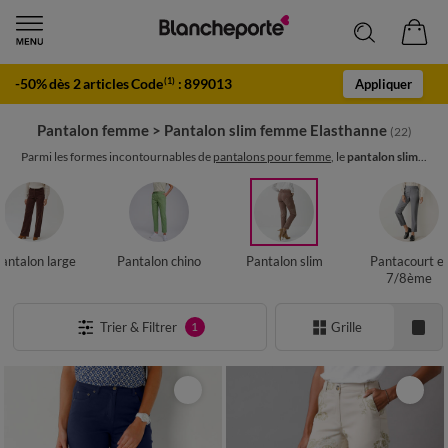
-50% dès 2 articles Code
:
899013
(1)
Appliquer
Pantalon femme
>
Pantalon slim femme Elasthanne
(22)
Parmi les formes incontournables de
pantalons pour femme
, le
pantalon slim
...
antalon large
Pantalon chino
Pantalon slim
Pantacourt e
7/8ème
Trier & Filtrer
Grille
1