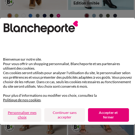
Edition limitée
36
38
40
42
44
46
48
34
36
38
40
42
44
46
50
52
48
50
Pantalon fuselé couleur
Pantalon cigarette uni, Spécial Petites
LES MOINS CHERS
42,99 €
à partir de
-50% dès 2 art Code 899013
25,99 €
*
à partir de
Bienvenue sur notre site.
Pour vous offrir un shopping personnalisé, Blancheporte et ses partenaires
utilisent des cookies.
Ces cookies seront utilisés pour analyser l'utilisation du site, le personnaliser selon
vos préférences et vous présenter des publicités adaptées à vos goûts. Vous pouvez
choisir de les refuser. Dans ce cas, seuls les cookies nécessaires au fonctionnement
du site seront utilisés. Vos choix sont conservés 6 mois.
Pour plus d'informations ou modifier vos choix, consultez la
Politique de nos cookies
.
Personnaliser mes
Continuer sans
Accepter et
choix
accepter
fermer