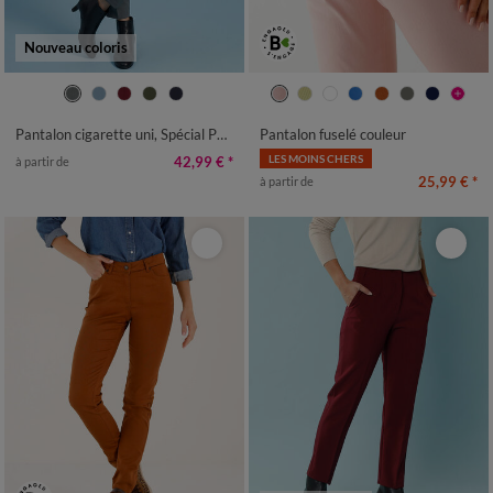
Nouveau coloris
34
36
38
40
42
44
46
36
38
40
42
44
46
48
48
50
50
52
Pantalon cigarette uni, Spécial Petites
Pantalon fuselé couleur
LES MOINS CHERS
42,99 €
*
à partir de
25,99 €
*
à partir de