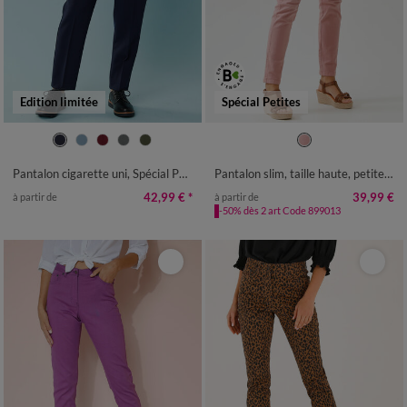
Edition limitée
Spécial Petites
34
36
38
40
42
44
46
36
38
40
42
44
46
48
48
50
50
52
Pantalon cigarette uni, Spécial Petites
Pantalon slim, taille haute, petite stature
42,99 €
*
39,99 €
à partir de
à partir de
-50% dès 2 art Code 899013