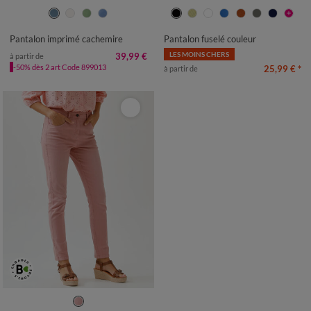
36
38
40
42
44
46
48
36
38
40
42
44
46
48
50
52
50
52
Pantalon imprimé cachemire
Pantalon fuselé couleur
LES MOINS CHERS
39,99 €
à partir de
-50% dès 2 art Code 899013
25,99 €
*
à partir de
36
38
40
42
44
46
48