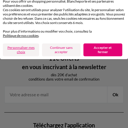
Pour vous offrir un shopping personnalisé, Blancheporte et ses partenaires
utilisent des cookies.
Retours gratuits
Ces cookies seront utilisés pour analyser l'utilisation du site, le personnaliser selon
sous 30 jours avec Mondial Relay uniquement
vos préférences et vous présenter des publicités adaptées à vos goûts. Vous pouvez
choisir de les refuser. Dans ce cas, seuls les cookies nécessaires au fonctionnement
du site seront utilisés. Vos choix sont conservés 6 mois.
Service clients
Pour plus d'informations ou modifier vos choix, consultez la
par chat et par téléphone
Politique de nos cookies
.
de 8h00 à 20h00 du lundi au samedi
Personnaliser mes
Continuer sans
Accepter et
choix
accepter
fermer
11€ Offerts
en vous inscrivant à la newsletter
dès 20€ d’achat
conditions dans votre email de confirmation
Ok
Téléchargez l’application