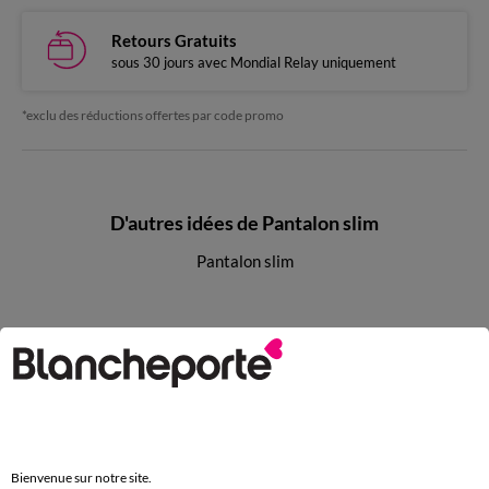
Retours Gratuits
sous 30 jours avec Mondial Relay uniquement
*exclu des réductions offertes par code promo
D'autres idées de Pantalon slim
Pantalon slim
Paiement 100% sécurisé
Payez plus tard ou en plusieurs fois
Livraison express
domicile, relais, consignes automatiques
Bienvenue sur notre site.