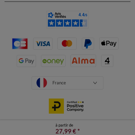
France
à partir de
CGV
Mentions légales
Données personnelles
Cookies
27,99 €
*