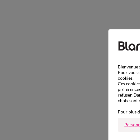
Bienvenue s
Pour vous o
cookies.
Ces cookies 
préférences
refuser. Da
choix sont 
Pour plus d
Personn