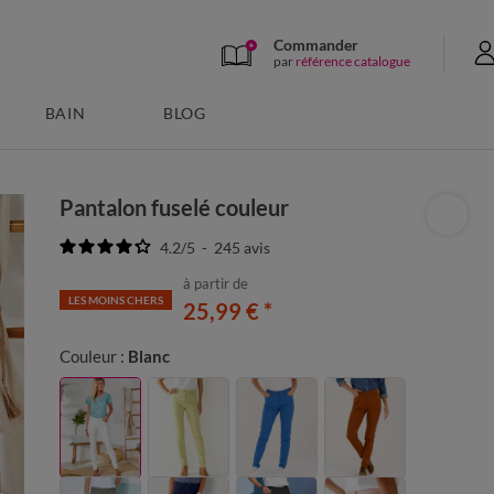
Commander
par
référence catalogue
BAIN
BLOG
Pantalon fuselé couleur
4.2
/
5
-
245
avis
à partir de
LES MOINS CHERS
25,99 €
*
Couleur :
Blanc