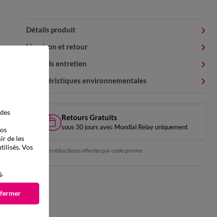
Détails produit
Livraison et retour
Conseils entretien
Caractéristiques environnementales
 des
Retours Gratuits
sous 30 jours avec Mondial Relay uniquement
vos
ir de les
tilisés. Vos
*exclu des réductions offertes par code promo
s
.
 fermer