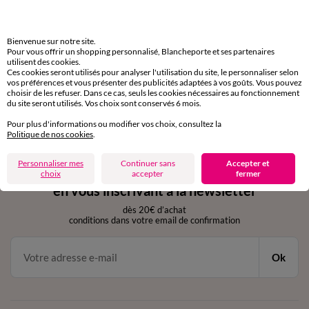
Livraison express
domicile, relais, consignes automatiques
Bienvenue sur notre site.
Retours gratuits
Pour vous offrir un shopping personnalisé, Blancheporte et ses partenaires
utilisent des cookies.
sous 30 jours avec Mondial Relay uniquement
Ces cookies seront utilisés pour analyser l'utilisation du site, le personnaliser selon
vos préférences et vous présenter des publicités adaptées à vos goûts. Vous pouvez
Service clients
choisir de les refuser. Dans ce cas, seuls les cookies nécessaires au fonctionnement
du site seront utilisés. Vos choix sont conservés 6 mois.
par chat et par téléphone
de 8h00 à 20h00 du lundi au samedi
Pour plus d'informations ou modifier vos choix, consultez la
Politique de nos cookies
.
Personnaliser mes
Continuer sans
Accepter et
11€ Offerts
choix
accepter
fermer
en vous inscrivant à la newsletter
dès 20€ d’achat
conditions dans votre email de confirmation
Ok