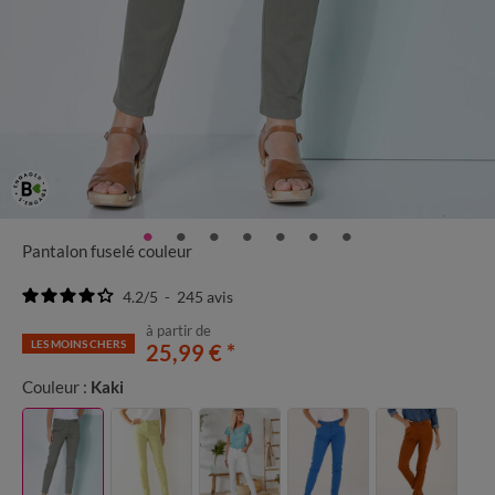
Pantalon fuselé couleur
4.2
/
5
-
245
avis
à partir de
LES MOINS CHERS
25,99 €
*
Couleur :
Kaki