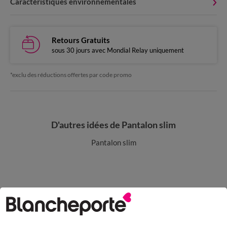
Caractéristiques environnementales
Retours Gratuits
sous 30 jours avec Mondial Relay uniquement
*exclu des réductions offertes par code promo
D'autres idées de Pantalon slim
Pantalon slim
Paiement 100% sécurisé
Payez plus tard ou en plusieurs fois