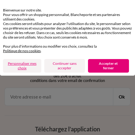
Retours gratuits
Bienvenue sur notre site.
sous 30 jours avec Mondial Relay uniquement
Pour vous offrir un shopping personnalisé, Blancheporte et ses partenaires
utilisent des cookies.
Ces cookies seront utilisés pour analyser l'utilisation du site, le personnaliser selon
Service clients
vos préférences et vous présenter des publicités adaptées à vos goûts. Vous pouvez
par chat et par téléphone
choisir de les refuser. Dans ce cas, seuls les cookies nécessaires au fonctionnement
de 8h00 à 20h00 du lundi au samedi
du site seront utilisés. Vos choix sont conservés 6 mois.
Pour plus d'informations ou modifier vos choix, consultez la
Politique de nos cookies
.
11€ Offerts
Personnaliser mes
Continuer sans
Accepter et
en vous inscrivant à la newsletter
choix
accepter
fermer
dès 20€ d’achat
conditions dans votre email de confirmation
Ok
Téléchargez l’application