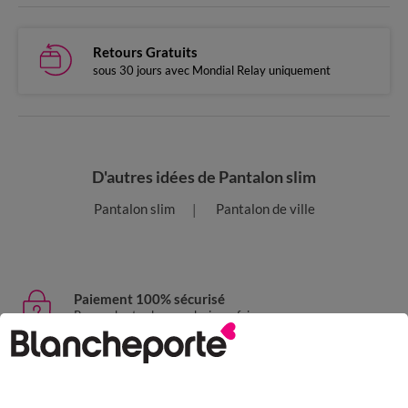
Retours Gratuits
sous 30 jours avec Mondial Relay uniquement
D'autres idées de Pantalon slim
Pantalon slim
Pantalon de ville
Paiement 100% sécurisé
Payez plus tard ou en plusieurs fois
Livraison express
domicile, relais, consignes automatiques