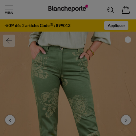
-50% dès 2 articles Code
:
899013
(1)
Appliquer