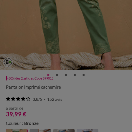
-50% dès 2 articles Code 899013
Pantalon imprimé cachemire
3.8
/
5
-
152
avis
à partir de
39,99 €
Couleur :
Bronze