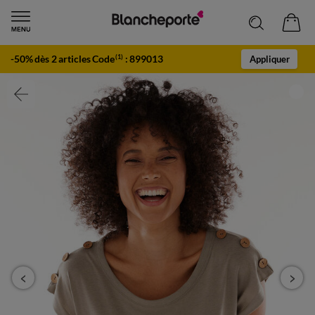
-50% dès 2 articles Code
:
899013
(1)
Appliquer