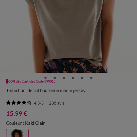
-50% dès 2 articles Code 899013
T-shirt uni détail boutonné maille jersey
4.3
/
5
-
288
avis
15,99 €
Couleur :
Kaki Clair