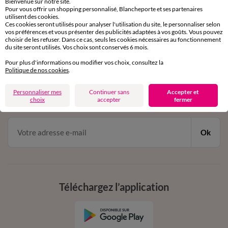
Bienvenue sur notre site.
Pour vous offrir un shopping personnalisé, Blancheporte et ses partenaires
Service clients
utilisent des cookies.
par chat et par téléphone
Ces cookies seront utilisés pour analyser l'utilisation du site, le personnaliser selon
de 8h00 à 20h00 du lundi au samedi
vos préférences et vous présenter des publicités adaptées à vos goûts. Vous pouvez
choisir de les refuser. Dans ce cas, seuls les cookies nécessaires au fonctionnement
du site seront utilisés. Vos choix sont conservés 6 mois.
Pour plus d'informations ou modifier vos choix, consultez la
11€ Offerts
Politique de nos cookies
.
en vous inscrivant à la newsletter
Personnaliser mes
Continuer sans
Accepter et
dès 20€ d’achat
choix
accepter
fermer
conditions dans votre email de confirmation
Ok
Téléchargez l’application