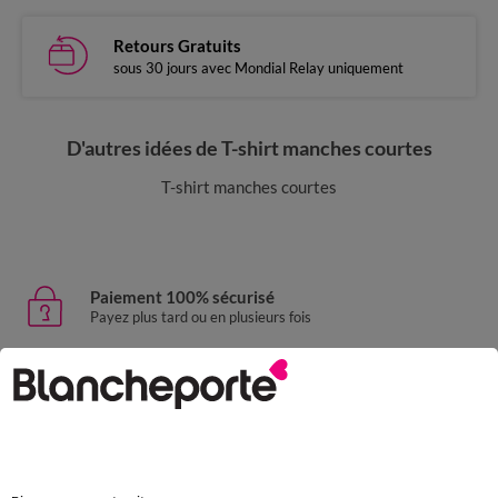
Retours Gratuits
sous 30 jours avec Mondial Relay uniquement
D'autres idées de T-shirt manches courtes
T-shirt manches courtes
Paiement 100% sécurisé
Payez plus tard ou en plusieurs fois
Livraison express
domicile, relais, consignes automatiques
Retours gratuits
sous 30 jours avec Mondial Relay uniquement