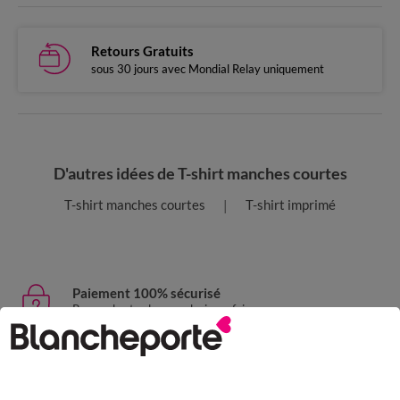
Retours Gratuits
sous 30 jours avec Mondial Relay uniquement
D'autres idées de T-shirt manches courtes
T-shirt manches courtes
T-shirt imprimé
Paiement 100% sécurisé
Payez plus tard ou en plusieurs fois
Livraison express
domicile, relais, consignes automatiques