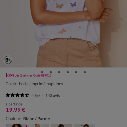
-50% dès 2 articles Code 899013
T-shirt boite, imprimé papillons
4.5
/
5
-
143
avis
à partir de
19,99 €
Couleur :
Blanc / Parme