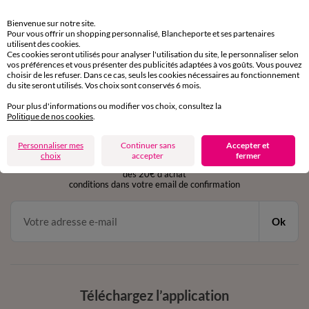
Retours gratuits
Bienvenue sur notre site.
sous 30 jours avec Mondial Relay uniquement
Pour vous offrir un shopping personnalisé, Blancheporte et ses partenaires
utilisent des cookies.
Ces cookies seront utilisés pour analyser l'utilisation du site, le personnaliser selon
Service clients
vos préférences et vous présenter des publicités adaptées à vos goûts. Vous pouvez
par chat et par téléphone
choisir de les refuser. Dans ce cas, seuls les cookies nécessaires au fonctionnement
de 8h00 à 20h00 du lundi au samedi
du site seront utilisés. Vos choix sont conservés 6 mois.
Pour plus d'informations ou modifier vos choix, consultez la
Politique de nos cookies
.
11€ Offerts
Personnaliser mes
Continuer sans
Accepter et
en vous inscrivant à la newsletter
choix
accepter
fermer
dès 20€ d’achat
conditions dans votre email de confirmation
Ok
Téléchargez l’application