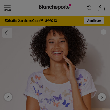
-50% dès 2 articles Code
:
899013
(1)
Appliquer