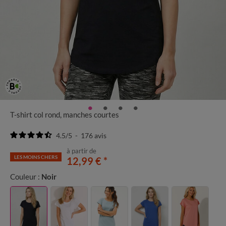
T-shirt col rond, manches courtes
4.5
/
5
-
176
avis
à partir de
LES MOINS CHERS
12,99 €
*
Couleur :
Noir