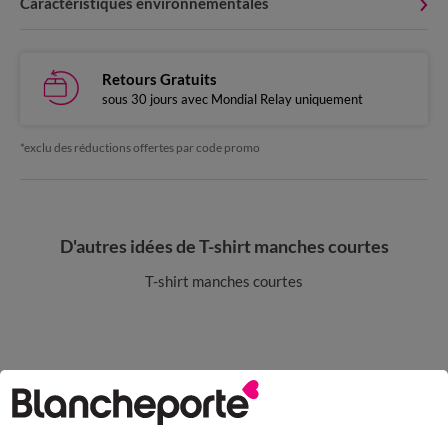
Caractéristiques environnementales
Retours Gratuits
sous 30 jours avec Mondial Relay uniquement
*exclu des réductions offertes par code promo
D'autres idées de T-shirt manches courtes
T-shirt manches courtes
Paiement 100% sécurisé
Payez plus tard ou en plusieurs fois