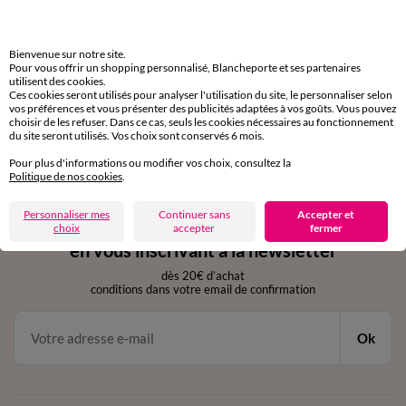
Livraison express
domicile, relais, consignes automatiques
Bienvenue sur notre site.
Retours gratuits
Pour vous offrir un shopping personnalisé, Blancheporte et ses partenaires
utilisent des cookies.
sous 30 jours avec Mondial Relay uniquement
Ces cookies seront utilisés pour analyser l'utilisation du site, le personnaliser selon
vos préférences et vous présenter des publicités adaptées à vos goûts. Vous pouvez
Service clients
choisir de les refuser. Dans ce cas, seuls les cookies nécessaires au fonctionnement
du site seront utilisés. Vos choix sont conservés 6 mois.
par chat et par téléphone
de 8h00 à 20h00 du lundi au samedi
Pour plus d'informations ou modifier vos choix, consultez la
Politique de nos cookies
.
Personnaliser mes
Continuer sans
Accepter et
11€ Offerts
choix
accepter
fermer
en vous inscrivant à la newsletter
dès 20€ d’achat
conditions dans votre email de confirmation
Ok