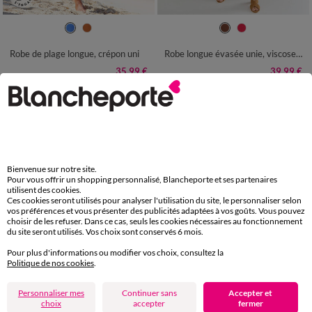
36
38
40
42
44
46
48
36
38
40
42
44
46
48
50
52
54
50
52
54
Robe de plage longue, crépon uni
Robe longue évasée unie, viscose crépon
35,99 €
39,99 €
-50% dès 2 art Code 899013
-50% dès 2 art Code 899013
Bienvenue sur notre site.
Pour vous offrir un shopping personnalisé, Blancheporte et ses partenaires
utilisent des cookies.
Ces cookies seront utilisés pour analyser l'utilisation du site, le personnaliser selon
vos préférences et vous présenter des publicités adaptées à vos goûts. Vous pouvez
choisir de les refuser. Dans ce cas, seuls les cookies nécessaires au fonctionnement
du site seront utilisés. Vos choix sont conservés 6 mois.
Pour plus d'informations ou modifier vos choix, consultez la
Politique de nos cookies
.
Personnaliser mes
Continuer sans
Accepter et
choix
accepter
fermer