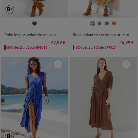
36
38
40
42
44
46
48
36
38
40
42
44
46
48
50
52
54
50
52
54
56
Robe longue volantée en jean
Robe volantée cache-coeur imprimée, crépon
47,99 €
45,99 €
-50% dès 2 art Code 899013
-50% dès 2 art Code 899013