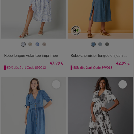
36
38
40
42
44
46
48
36
38
40
42
44
46
48
50
52
54
56
50
52
54
Robe longue volantée imprimée
Robe-chemisier longue en jean, manches courtes
47,99 €
42,99 €
-50% dès 2 art Code 899013
-50% dès 2 art Code 899013