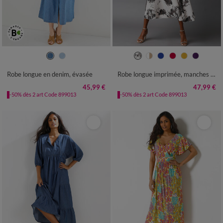
36
38
40
42
44
46
48
36
38
40
42
44
46
48
50
52
54
50
52
54
Robe longue en denim, évasée
Robe longue imprimée, manches évasées
45,99 €
47,99 €
-50% dès 2 art Code 899013
-50% dès 2 art Code 899013