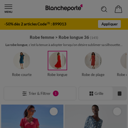
-50% dès 2 articles Code
:
899013
(1)
Appliquer
Robe femme
>
Robe longue 36
(145)
La robe longue
, c’est la tenue à adopter lorsqu’on désire sublimer sa silhouette...
Robe courte
Robe longue
Robe de plage
Robe d
Trier & Filtrer
Grille
1