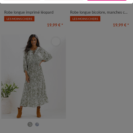
34/36
38/40
42/44
46/48
34/36
38/40
42/44
46/48
50
52
54
50
52
54
Robe longue imprimé léopard
Robe longue bicolore, manches courtes
LES MOINS CHERS
LES MOINS CHERS
19,99 €
*
19,99 €
*
36
38
40
42
44
46
48
50
52
54