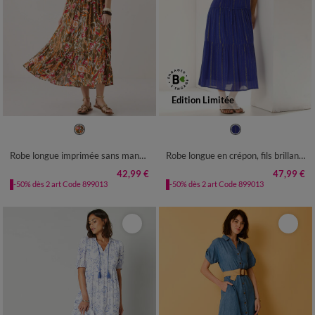
Edition Limitée
36
38
40
42
44
46
48
36
38
40
42
44
46
48
50
52
54
56
50
52
54
Robe longue imprimée sans manches
Robe longue en crépon, fils brillants
42,99 €
47,99 €
-50% dès 2 art Code 899013
-50% dès 2 art Code 899013