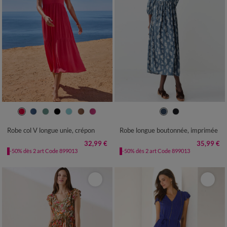
36
38
40
42
44
46
48
36
38
40
42
44
46
48
50
52
54
50
52
54
Robe col V longue unie, crépon
Robe longue boutonnée, imprimée
32,99 €
35,99 €
-50% dès 2 art Code 899013
-50% dès 2 art Code 899013