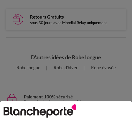
Retours Gratuits
sous 30 jours avec Mondial Relay uniquement
D'autres idées de Robe longue
Robe longue
Robe d'hiver
Robe évasée
Paiement 100% sécurisé
Payez plus tard ou en plusieurs fois
Livraison express
domicile, relais, consignes automatiques