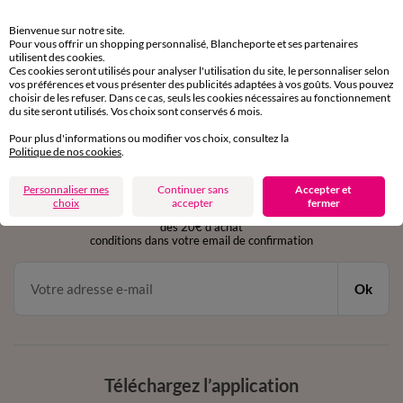
Retours gratuits
Bienvenue sur notre site.
sous 30 jours avec Mondial Relay uniquement
Pour vous offrir un shopping personnalisé, Blancheporte et ses partenaires
utilisent des cookies.
Ces cookies seront utilisés pour analyser l'utilisation du site, le personnaliser selon
Service clients
vos préférences et vous présenter des publicités adaptées à vos goûts. Vous pouvez
par chat et par téléphone
choisir de les refuser. Dans ce cas, seuls les cookies nécessaires au fonctionnement
de 8h00 à 20h00 du lundi au samedi
du site seront utilisés. Vos choix sont conservés 6 mois.
Pour plus d'informations ou modifier vos choix, consultez la
Politique de nos cookies
.
11€ Offerts
Personnaliser mes
Continuer sans
Accepter et
en vous inscrivant à la newsletter
choix
accepter
fermer
dès 20€ d’achat
conditions dans votre email de confirmation
Ok
Téléchargez l’application