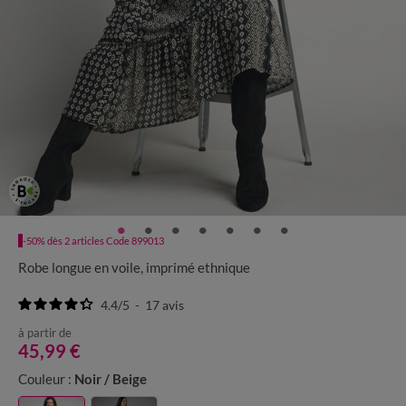
-50% dès 2 articles Code 899013
Robe longue en voile, imprimé ethnique
4.4
/
5
-
17
avis
à partir de
45,99 €
Couleur :
Noir / Beige