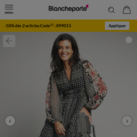
-50% dès 2 articles Code
:
899013
(1)
Appliquer