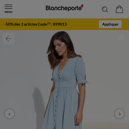
-50% dès 2 articles Code
:
899013
(1)
Appliquer