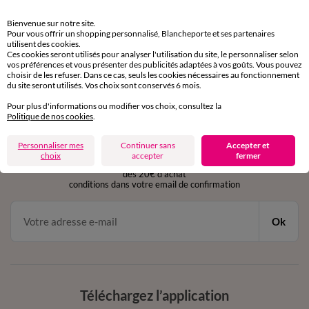
Retours gratuits
Bienvenue sur notre site.
sous 30 jours avec Mondial Relay uniquement
Pour vous offrir un shopping personnalisé, Blancheporte et ses partenaires
utilisent des cookies.
Ces cookies seront utilisés pour analyser l'utilisation du site, le personnaliser selon
Service clients
vos préférences et vous présenter des publicités adaptées à vos goûts. Vous pouvez
par chat et par téléphone
choisir de les refuser. Dans ce cas, seuls les cookies nécessaires au fonctionnement
de 8h00 à 20h00 du lundi au samedi
du site seront utilisés. Vos choix sont conservés 6 mois.
Pour plus d'informations ou modifier vos choix, consultez la
Politique de nos cookies
.
11€ Offerts
Personnaliser mes
Continuer sans
Accepter et
en vous inscrivant à la newsletter
choix
accepter
fermer
dès 20€ d’achat
conditions dans votre email de confirmation
Ok
Téléchargez l’application