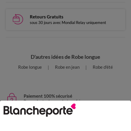
Retours Gratuits
sous 30 jours avec Mondial Relay uniquement
D'autres idées de Robe longue
Robe longue
Robe en jean
Robe d'été
Paiement 100% sécurisé
Payez plus tard ou en plusieurs fois
Livraison express
domicile, relais, consignes automatiques