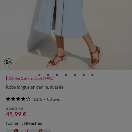
-50% dès 2 articles Code 899013
Robe longue en denim, évasée
4.1
/
5
-
88
avis
à partir de
45,99 €
Couleur :
Bleached