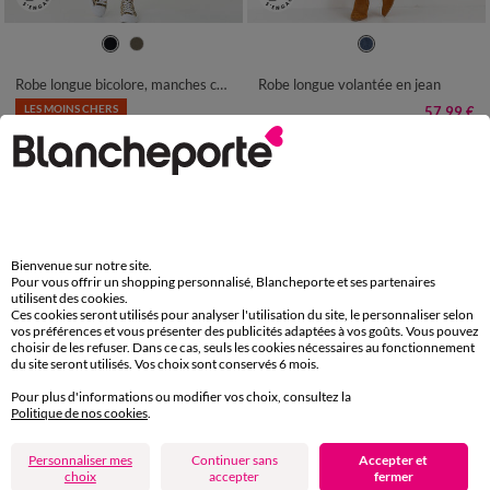
34/36
38/40
42/44
46/48
36
38
40
42
44
46
48
50
52
54
50
52
54
Robe longue bicolore, manches courtes
Robe longue volantée en jean
LES MOINS CHERS
57,99 €
-50% dès 2 art Code 899013
23,99 €
*
Bienvenue sur notre site.
Pour vous offrir un shopping personnalisé, Blancheporte et ses partenaires
utilisent des cookies.
Ces cookies seront utilisés pour analyser l'utilisation du site, le personnaliser selon
vos préférences et vous présenter des publicités adaptées à vos goûts. Vous pouvez
choisir de les refuser. Dans ce cas, seuls les cookies nécessaires au fonctionnement
du site seront utilisés. Vos choix sont conservés 6 mois.
Pour plus d'informations ou modifier vos choix, consultez la
Politique de nos cookies
.
Personnaliser mes
Continuer sans
Accepter et
choix
accepter
fermer