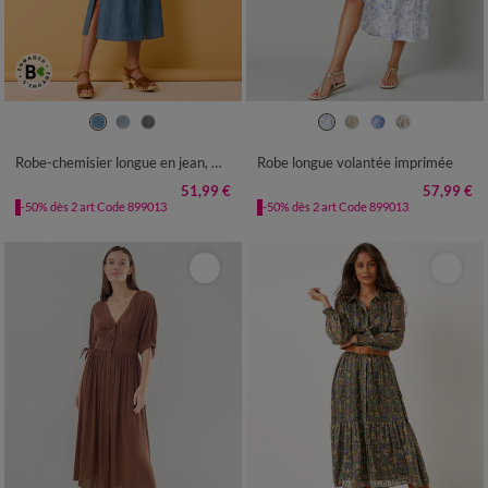
36
38
40
42
44
46
48
36
38
40
42
44
46
48
50
52
54
50
52
54
56
Robe-chemisier longue en jean, manches courtes
Robe longue volantée imprimée
51,99 €
57,99 €
-50% dès 2 art Code 899013
-50% dès 2 art Code 899013