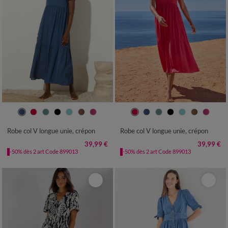
36
38
40
42
44
46
48
36
38
40
42
44
46
48
50
52
54
50
52
54
Robe col V longue unie, crépon
Robe col V longue unie, crépon
39,99 €
39,99 €
-50% dès 2 art Code 899013
-50% dès 2 art Code 899013