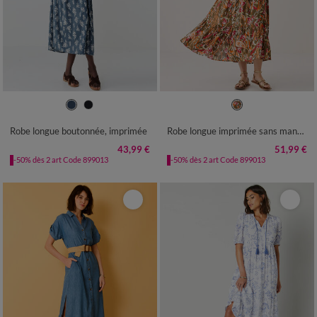
36
38
40
42
44
46
48
36
38
40
42
44
46
48
50
52
54
50
52
54
56
Robe longue boutonnée, imprimée
Robe longue imprimée sans manches
43,99 €
51,99 €
-50% dès 2 art Code 899013
-50% dès 2 art Code 899013