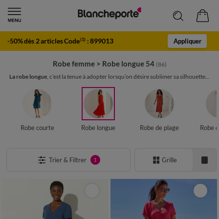
-50% dès 2 articles Code
:
899013
(1)
Appliquer
Robe femme
>
Robe longue 54
(86)
La robe longue
, c’est la tenue à adopter lorsqu’on désire sublimer sa silhouette...
Robe courte
Robe longue
Robe de plage
Robe d
Trier & Filtrer
Grille
1