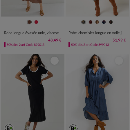
36
38
40
42
44
46
48
36
38
40
42
44
46
48
50
52
54
50
52
54
Robe longue évasée unie, viscose crépon
Robe-chemisier longue en voile jacquard imprimé floral
48,49 €
51,99 €
-50% dès 2 art Code 899013
-50% dès 2 art Code 899013