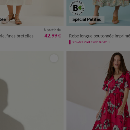
tée
Spécial Petites
à partir de
40
42
44
46
48
50
52
34
36
38
40
42
44
46
42,99 €
ie, fines bretelles
Robe longue boutonnée imprimée, Spécial Petit
-50% dès 2 art Code 899013