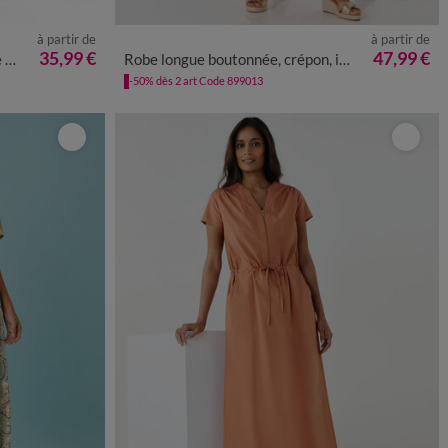
à partir de
à partir de
8
50
52
36
38
40
42
44
46
48
50
52
54
35,99 €
47,99 €
n
Robe longue boutonnée, crépon, imprimé graphique
-50% dès 2 art Code 899013