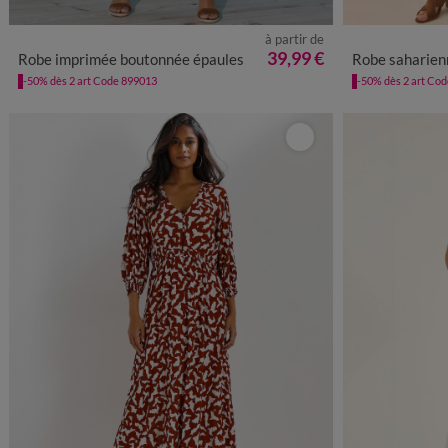
à partir de
38
40
42
44
46
48
50
52
54
36
38
4
39,99 €
Robe imprimée boutonnée épaules
Robe saharien
-50% dès 2 art Code 899013
-50% dès 2 art Co