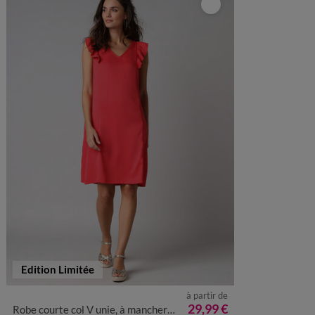
Edition Limitée
à partir de
36
38
40
42
44
46
48
50
52
29,99 €
Robe courte col V unie, à mancherons volantés