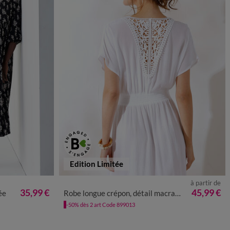
Edition Limitée
à partir de
50
52
54
36
38
40
42
44
46
48
50
52
54
35,99 €
45,99 €
ée
Robe longue crépon, détail macramé
-50% dès 2 art Code 899013