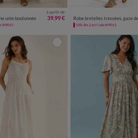
à partir de
0
42
44
46
48
50
52
54
36
38
40
42
44
46
4
39,99 €
ne unie boutonnée
Robe bretelles tressées, gaze de coto
de 899013
-50% dès 2 art Code 899013