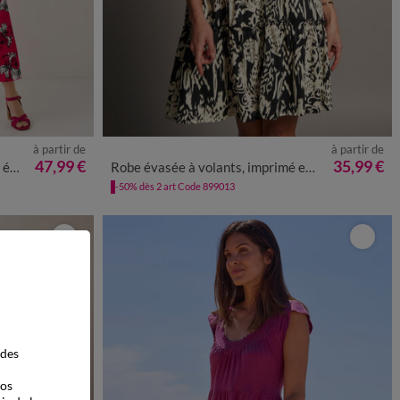
à partir de
à partir de
50
52
54
36
38
40
42
44
46
48
50
52
54
47,99 €
35,99 €
es
Robe évasée à volants, imprimé ethnique bicolore
-50% dès 2 art Code 899013
 des
vos