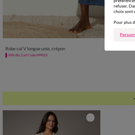
préférences
refuser. Da
choix sont 
Pour plus d
Personn
36
38
40
42
44
46
48
50
52
Robe col V longue unie, crépon
-50% dès 2 art Code 899013