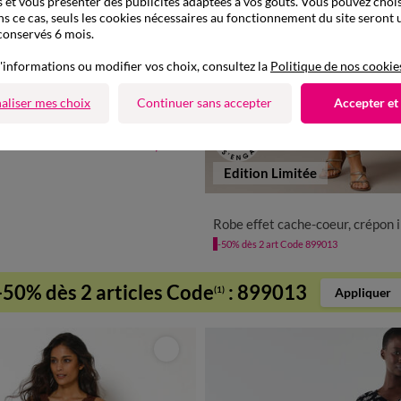
 et vous présenter des publicités adaptées à vos goûts. Vous pouvez chois
ns ce cas, seuls les cookies nécessaires au fonctionnement du site seront u
conservés 6 mois.
'informations ou modifier vos choix, consultez la
Politique de nos cookie
aliser mes choix
Continuer sans accepter
Accepter et
à partir de
54
32,99 €
Edition Limitée
36
38
40
42
44
46
48
5
Robe effet cache-coeur, crépon imprimé 
-50% dès 2 art Code 899013
-50% dès 2 articles Code
:
899013
(1)
Appliquer