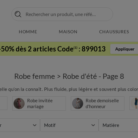
HOMME
MAISON
CHAUSSURES
-50% dès 2 articles Code
:
899013
(1)
Appliquer
Robe femme
>
Robe d'été - Page 8
le qu’on la connaît. Plus fluide, plus légère et souvent plus color
Robe invitée
Robe demoiselle
mariage
d'honneur
r
Motif
Matière