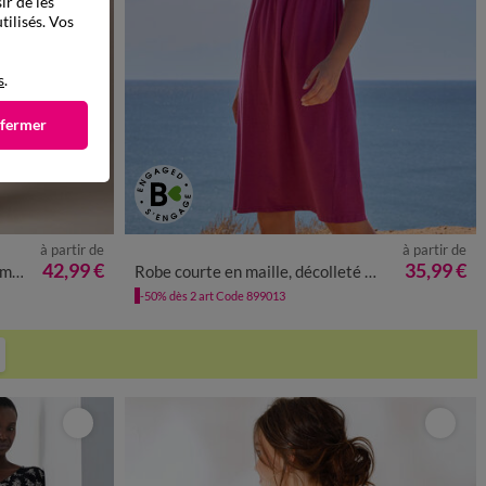
ir de les
tilisés. Vos
s
.
 fermer
à partir de
à partir de
0
52
54
56
34/36
38/40
42/44
46/48
50
52
54
42,99 €
35,99 €
XXL
Robe courte en maille, décolleté macramé
-50% dès 2 art Code 899013