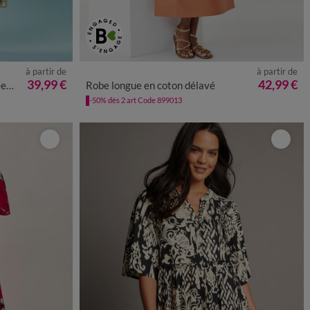
à partir de
à partir de
48
50
52
36
38
40
42
44
46
48
50
52
54
39,99 €
42,99 €
es
Robe longue en coton délavé
-50% dès 2 art Code 899013