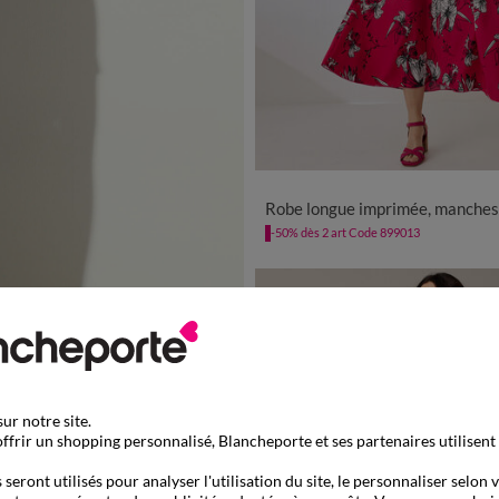
36
38
40
42
44
46
48
Robe longue imprimée, manches évasé
-50% dès 2 art Code 899013
ur notre site.
ffrir un shopping personnalisé, Blancheporte et ses partenaires utilisent
seront utilisés pour analyser l'utilisation du site, le personnaliser selon 