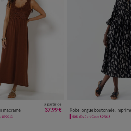
à partir de
/40
42/44
46/48
50
52
54
36
38
40
42
44
46
48
37,99 €
on macramé
Robe longue boutonnée, imprim
de 899013
-50% dès 2 art Code 899013