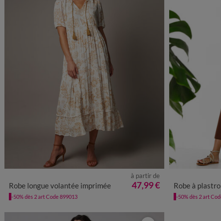
à partir de
36
38
40
42
44
46
48
50
52
54
56
34/36
38
47,99 €
Robe longue volantée imprimée
Robe à plastr
-50% dès 2 art Code 899013
-50% dès 2 art Co