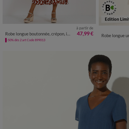
Edition Limi
à partir de
36
38
40
42
44
46
48
50
52
54
36
38
47,99 €
Robe longue boutonnée, crépon, imprimé graphique
Robe longue un
-50% dès 2 art Code 899013