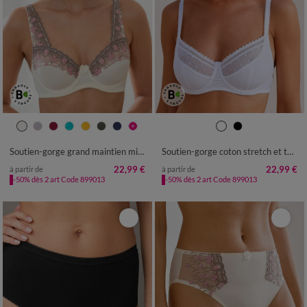
Soutien-gorge grand maintien microfibre Caminata - avec armatures
Soutien-gorge coton stretch et tulle plumetis Kalaoa - avec armatures
22,99 €
22,99 €
à partir de
à partir de
-50% dès 2 art Code 899013
-50% dès 2 art Code 899013