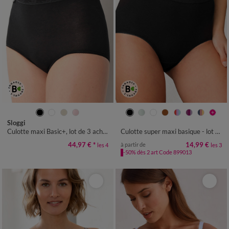
40
42
44
46
48
50
52
38/40
42/44
46/48
50/52
Sloggi
54
56
54/56
58/60
Culotte maxi Basic+, lot de 3 achetées +1 GRATUITE (1)
Culotte super maxi basique - lot de 3
44,97 €
*
14,99 €
à partir de
les 4
les 3
-50% dès 2 art Code 899013