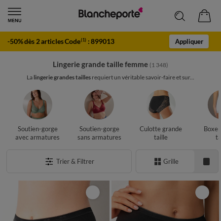
-50% dès 2 articles Code
:
899013
(1)
Appliquer
Lingerie grande taille femme
(1 348)
La
lingerie grandes tailles
requiert un véritable savoir-faire et sur...
Soutien-gorge
Soutien-gorge
Culotte grande
Boxer
avec armatures
sans armatures
taille
ta
Trier & Filtrer
Grille