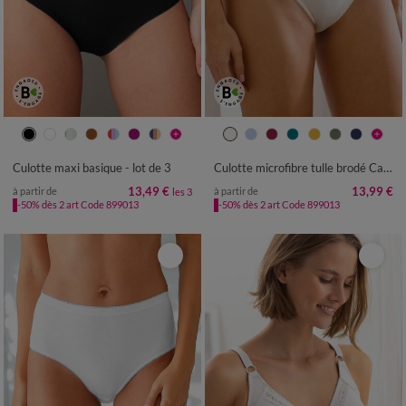
38/40
42/44
46/48
50/52
38/40
42/44
46/48
50/52
54/56
54/56
58/60
Culotte maxi basique - lot de 3
Culotte microfibre tulle brodé Caminata
13,49 €
13,99 €
à partir de
à partir de
les 3
-50% dès 2 art Code 899013
-50% dès 2 art Code 899013