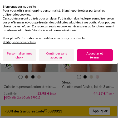
Bienvenue sur notre site.
Pour vous offrir un shopping personnalisé, Blancheporte et ses partenaires
utilisent des cookies.
Ces cookies seront utilisés pour analyser l'utilisation du site, le personnaliser selon
vos préférences et vous présenter des publicités adaptées à vos goûts. Vous pouvez
choisir de les refuser. Dans ce cas, seuls les cookies nécessaires au fonctionnement
du site seront utilisés. Vos choix sont conservés 6 mois.
Pour plus d'informations ou modifier vos choix, consultez la
Politique de nos cookies
.
Personnaliser mes
Continuer sans
Accepter et
choix
accepter
fermer
34/36
38/40
42/44
46/48
40
42
44
46
48
50
52
Sloggi
50/52
54/56
54
56
Culotte supermaxi coton stretch ceinture dentelle - lot de 2
Culotte maxi Basic+, lot de 3 achetées +1 GRATUITE (1)
13,98 €
44,97 €
*
à partir de
les 2
les 4
-50% dès 2 art Code 899013
-50% dès 2 articles Code
:
899013
(1)
Appliquer