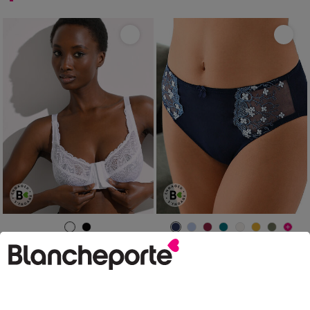
38/40
42/44
46/48
50/52
54/56
58/60
Soutien-gorge dentelle ouverture devant - avec armatures
Culotte microfibre tulle brodé Caminata
25,99 €
13,99 €
à partir de
à partir de
-50% dès 2 art Code 899013
-50% dès 2 art Code 899013