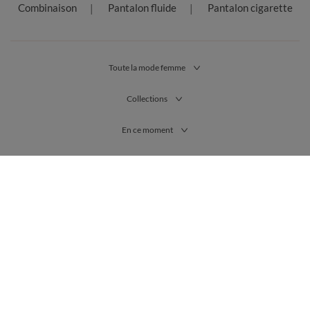
Combinaison
Pantalon fluide
Pantalon cigarette
Toute la mode femme
Collections
En ce moment