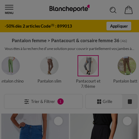
-50% dès 2 articles Code
:
899013
(1)
Appliquer
Pantalon femme
>
Pantacourt & corsaire femme 36
(46)
Vous êtes à la recherche d’une solution pour couvrir partiellement vos jambes à...
antalon chino
Pantalon slim
Pantacourt et
Pantalon battl
7/8ème
Trier & Filtrer
Grille
1