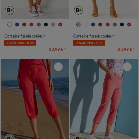
36
38
40
42
44
46
48
36
38
40
42
44
46
48
50
52
50
52
Corsaire fuselé couleur
Corsaire fuselé couleur
LES MOINS CHERS
LES MOINS CHERS
23,99 €
*
23,99 €
*