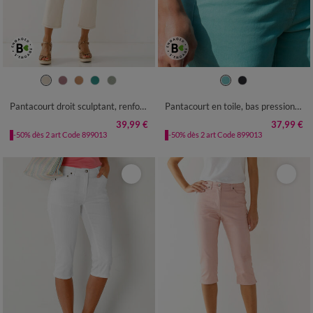
36
38
40
42
44
46
48
36
38
40
42
44
46
48
50
52
50
52
54
Pantacourt droit sculptant, renfort gainant
Pantacourt en toile, bas pressionné
39,99 €
37,99 €
-50% dès 2 art Code 899013
-50% dès 2 art Code 899013