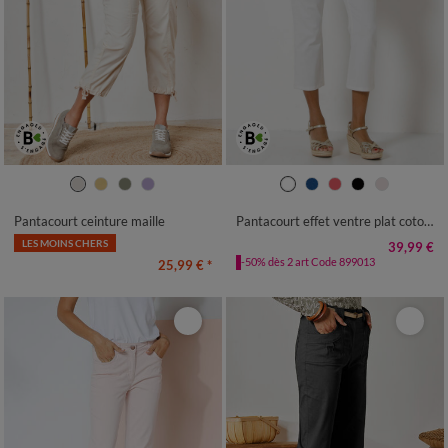
36
38
40
42
44
46
48
36
38
40
42
44
46
48
50
52
54
50
52
54
Pantacourt ceinture maille
Pantacourt effet ventre plat coton stretch
LES MOINS CHERS
39,99 €
-50% dès 2 art Code 899013
25,99 €
*