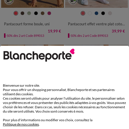
34/36
38/40
42/44
46/48
36
38
40
42
44
46
48
50
52
54
50
52
54
Pantacourt forme boule, uni
Pantacourt effet ventre plat coton stretch
19,99 €
39,99 €
-50% dès 2 art Code 899013
-50% dès 2 art Code 899013
Bienvenue sur notre site.
Pour vous offrir un shopping personnalisé, Blancheporte et ses partenaires
utilisent des cookies.
Ces cookies seront utilisés pour analyser l'utilisation du site, le personnaliser selon
vos préférences et vous présenter des publicités adaptées à vos goûts. Vous pouvez
choisir de les refuser. Dans ce cas, seuls les cookies nécessaires au fonctionnement
du site seront utilisés. Vos choix sont conservés 6 mois.
Pour plus d'informations ou modifier vos choix, consultez la
Politique de nos cookies
.