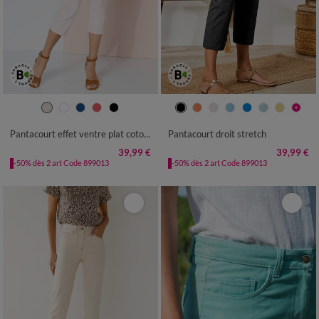
36
38
40
42
44
46
48
36
38
40
42
44
46
48
50
52
54
50
52
54
Pantacourt effet ventre plat coton stretch
Pantacourt droit stretch
39,99 €
39,99 €
-50% dès 2 art Code 899013
-50% dès 2 art Code 899013