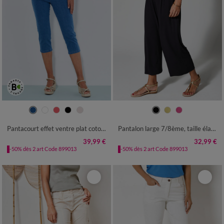
36
38
40
42
44
46
48
34/36
38/40
42/44
46/48
50
52
54
50
52
54
Pantacourt effet ventre plat coton stretch
Pantalon large 7/8ème, taille élastiquée, maille unie
39,99 €
32,99 €
-50% dès 2 art Code 899013
-50% dès 2 art Code 899013