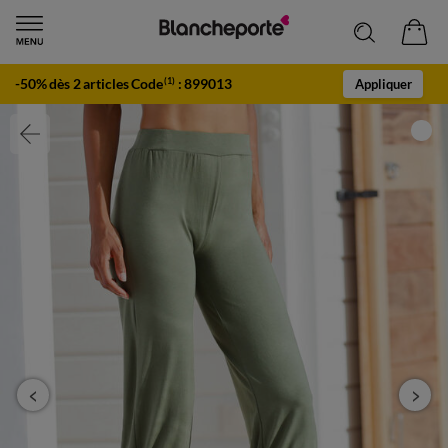
-50% dès 2 articles Code
:
899013
(1)
Appliquer