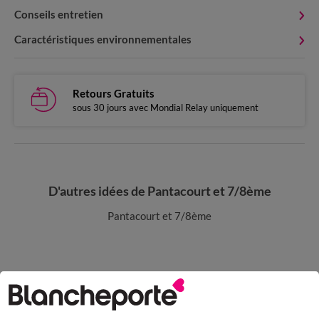
Conseils entretien
Caractéristiques environnementales
Retours Gratuits
sous 30 jours avec Mondial Relay uniquement
D'autres idées de Pantacourt et 7/8ème
Pantacourt et 7/8ème
Paiement 100% sécurisé
Payez plus tard ou en plusieurs fois