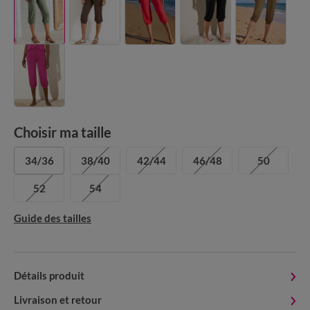
Choisir ma taille
34/36
38/40
42/44
46/48
50
52
54
Guide des tailles
Détails produit
Livraison et retour