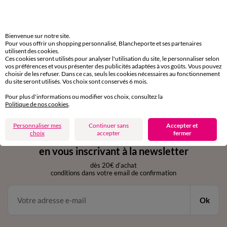
Livraison express
domicile, relais, consignes automatiques
Bienvenue sur notre site.
Pour vous offrir un shopping personnalisé, Blancheporte et ses partenaires
Retours gratuits
utilisent des cookies.
sous 30 jours avec Mondial Relay uniquement
Ces cookies seront utilisés pour analyser l'utilisation du site, le personnaliser selon
vos préférences et vous présenter des publicités adaptées à vos goûts. Vous pouvez
choisir de les refuser. Dans ce cas, seuls les cookies nécessaires au fonctionnement
Service clients
du site seront utilisés. Vos choix sont conservés 6 mois.
par chat et par téléphone
Pour plus d'informations ou modifier vos choix, consultez la
de 8h00 à 20h00 du lundi au samedi
Politique de nos cookies
.
Personnaliser mes
Continuer sans
Accepter et
choix
accepter
fermer
11€ Offerts
en vous inscrivant à la newsletter
dès 20€ d’achat
conditions dans votre email de confirmation
Ok