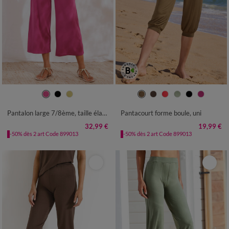
34/36
38/40
42/44
46/48
34/36
38/40
42/44
46/48
50
52
54
50
52
54
Pantalon large 7/8ème, taille élastiquée, maille unie
Pantacourt forme boule, uni
32,99 €
19,99 €
-50% dès 2 art Code 899013
-50% dès 2 art Code 899013