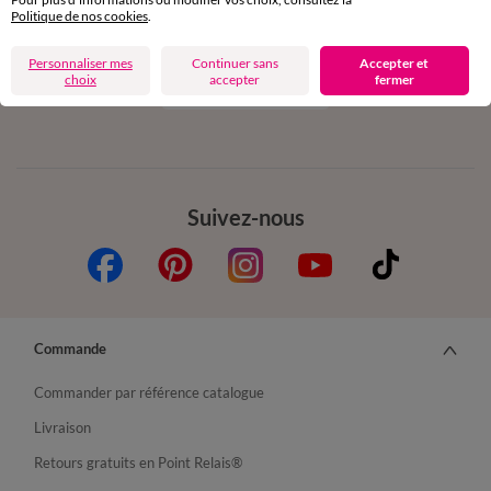
Politique de nos cookies
.
Personnaliser mes
Continuer sans
Accepter et
choix
accepter
fermer
Depuis votre iPhone
Suivez-nous
Commande
Commander par référence catalogue
Livraison
Retours gratuits en Point Relais®