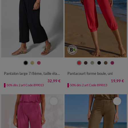
34/36
38/40
42/44
46/48
34/36
38/40
42/44
46/48
50
52
54
50
52
54
Pantalon large 7/8ème, taille élastiquée, maille unie
Pantacourt forme boule, uni
32,99 €
19,99 €
-50% dès 2 art Code 899013
-50% dès 2 art Code 899013