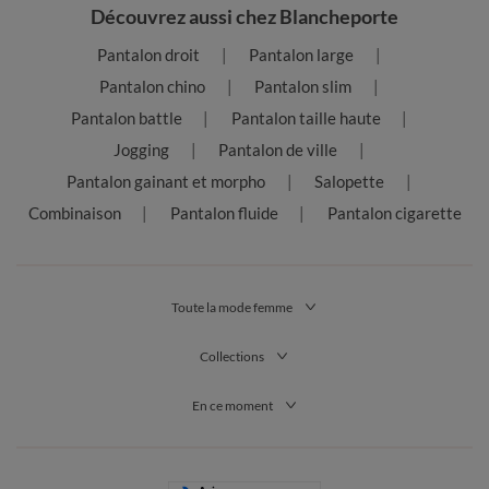
Découvrez aussi chez Blancheporte
Pantalon droit
Pantalon large
Pantalon chino
Pantalon slim
Pantalon battle
Pantalon taille haute
Jogging
Pantalon de ville
Pantalon gainant et morpho
Salopette
Combinaison
Pantalon fluide
Pantalon cigarette
Toute la mode femme
Collections
En ce moment