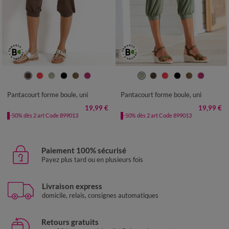
34/36
38/40
42/44
46/48
34/36
38/40
42/44
46/48
50
52
54
50
52
54
Pantacourt forme boule, uni
Pantacourt forme boule, uni
19,99 €
19,99 €
-50% dès 2 art Code 899013
-50% dès 2 art Code 899013
Paiement 100% sécurisé
Payez plus tard ou en plusieurs fois
Livraison express
domicile, relais, consignes automatiques
Retours gratuits