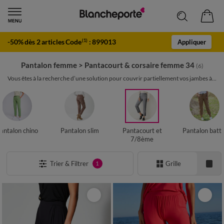
-50% dès 2 articles Code
:
899013
(1)
Appliquer
Pantalon femme
>
Pantacourt & corsaire femme 34
(6)
Vous êtes à la recherche d’une solution pour couvrir partiellement vos jambes à...
antalon chino
Pantalon slim
Pantacourt et
Pantalon battl
7/8ème
Trier & Filtrer
Grille
1