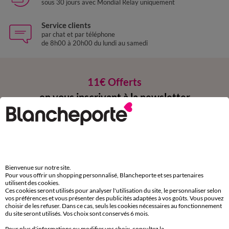
sous 30 jours avec Mondial Relay uniquement
Service clients
par chat et par téléphone
de 8h00 à 20h00 du lundi au samedi
11€ Offerts
en vous inscrivant à la newsletter
dès 20€ d’achat
conditions dans votre email de confirmation
Ok
Bienvenue sur notre site.
Pour vous offrir un shopping personnalisé, Blancheporte et ses partenaires
utilisent des cookies.
Ces cookies seront utilisés pour analyser l'utilisation du site, le personnaliser selon
vos préférences et vous présenter des publicités adaptées à vos goûts. Vous pouvez
Téléchargez l’application
choisir de les refuser. Dans ce cas, seuls les cookies nécessaires au fonctionnement
du site seront utilisés. Vos choix sont conservés 6 mois.
Pour plus d'informations ou modifier vos choix, consultez la