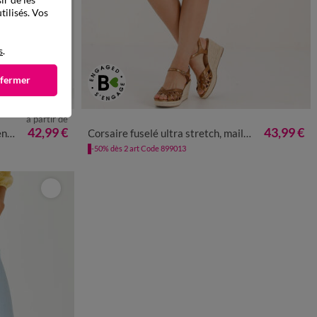
tilisés. Vos
s
.
 fermer
à partir de
8
50
52
36
38
40
42
44
46
48
50
52
54
42,99 €
43,99 €
re
Corsaire fuselé ultra stretch, maille effet jean
-50% dès 2 art Code 899013