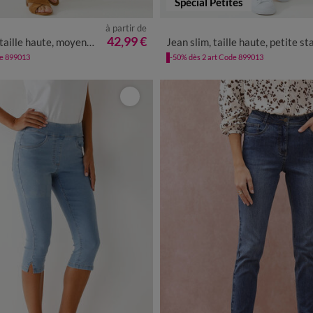
Spécial Petites
à partir de
40
42
44
46
48
50
52
36
38
40
42
44
46
4
42,99 €
le haute, moyenne stature
Jean slim, taille haute, petite statu
de 899013
-50% dès 2 art Code 899013