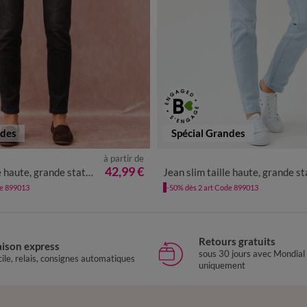
ndes
Spécial Grandes
à partir de
40
42
44
46
48
50
52
36
38
40
42
44
46
4
42,99 €
 haute, grande stature
Jean slim taille haute, grande statu
de 899013
-50% dès 2 art Code 899013
Retours gratuits
aison express
sous 30 jours avec Mondial
ile, relais, consignes automatiques
uniquement