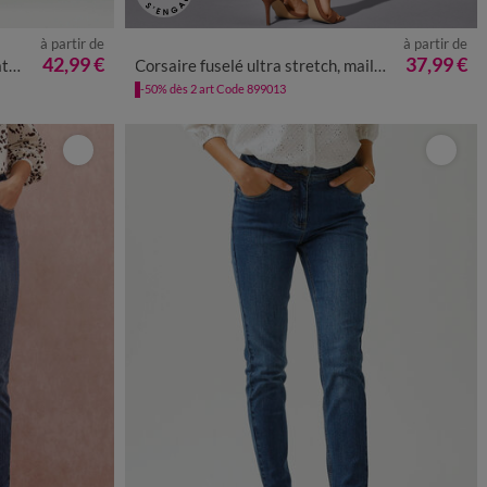
à partir de
à partir de
8
50
52
36
38
40
42
44
46
48
50
52
42,99 €
37,99 €
re
Corsaire fuselé ultra stretch, maille effet jean
-50% dès 2 art Code 899013