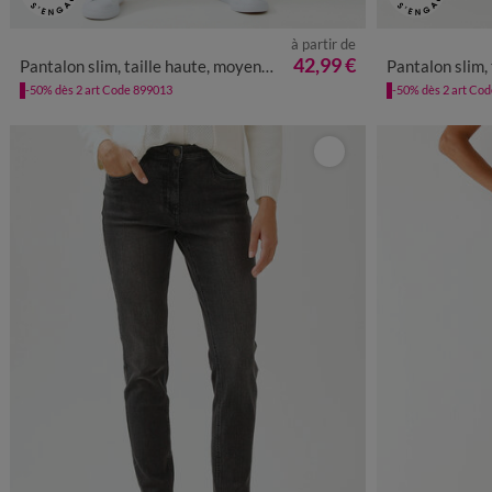
à partir de
36
38
40
42
44
46
48
50
52
36
38
42,99 €
Pantalon slim, taille haute, moyenne stature
Pantalon slim, tail
-50% dès 2 art Code 899013
-50% dès 2 art Co