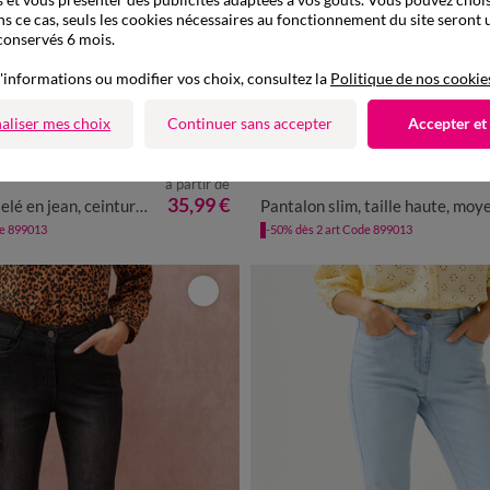
ns ce cas, seuls les cookies nécessaires au fonctionnement du site seront u
conservés 6 mois.
'informations ou modifier vos choix, consultez la
Politique de nos cookie
aliser mes choix
Continuer sans accepter
Accepter et
à partir de
0
42
44
46
48
50
52
54
36
38
40
42
44
46
4
35,99 €
 jean, ceinture ventre plat
Pantalon slim, taille haute, moyenne statu
de 899013
-50% dès 2 art Code 899013