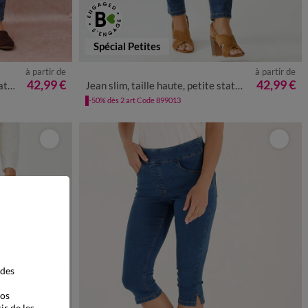
Spécial Petites
à partir de
à partir de
8
50
52
36
38
40
42
44
46
48
50
52
42,99 €
42,99 €
re
Jean slim, taille haute, petite stature
-50% dès 2 art Code 899013
 des
vos
ir de les