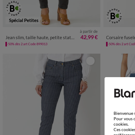
Spécial Petites
à partir de
36
38
40
42
44
46
48
50
52
36
38
4
42,99 €
Jean slim, taille haute, petite stature
Corsaire fuselé ultr
-50% dès 2 art Code 899013
-50% dès 2 art Co
Bienvenue s
Pour vous o
cookies.
Ces cookies 
préférences