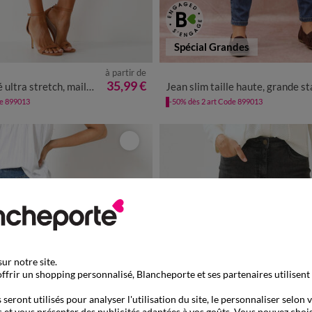
Spécial Grandes
à partir de
0
42
44
46
48
50
52
54
36
38
40
42
44
46
4
35,99 €
a stretch, maille effet jean
Jean slim taille haute, grande statu
de 899013
-50% dès 2 art Code 899013
ur notre site.
ffrir un shopping personnalisé, Blancheporte et ses partenaires utilisent
seront utilisés pour analyser l'utilisation du site, le personnaliser selon 
 et vous présenter des publicités adaptées à vos goûts. Vous pouvez chois