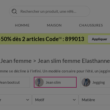
HOMME
MAISON
CHAUSSURES
-50% dès 2 articles Code
:
899013
(1)
Appliquer
Jean femme
>
Jean slim femme Elasthanne
me se décline à l’infini. Un modèle corsaire pour l’été, un jeggi
Jean bootcut
Jean slim
Jegging
r
Motif
Matière