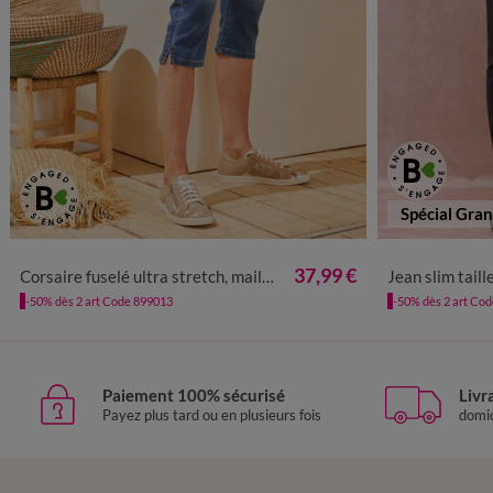
Spécial Gra
36
38
40
42
44
46
48
50
52
36
38
37,99 €
Corsaire fuselé ultra stretch, maille effet jean
Jean slim taille
-50% dès 2 art Code 899013
-50% dès 2 art Co
Paiement 100% sécurisé
Livr
Payez plus tard ou en plusieurs fois
domic