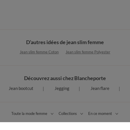
D’autres idées de jean slim femme
Jean slim femme Coton
Jean slim femme Polyester
Découvrez aussi chez Blancheporte
Jean bootcut
Jegging
Jean flare
Toute la mode femme
Collections
En ce moment