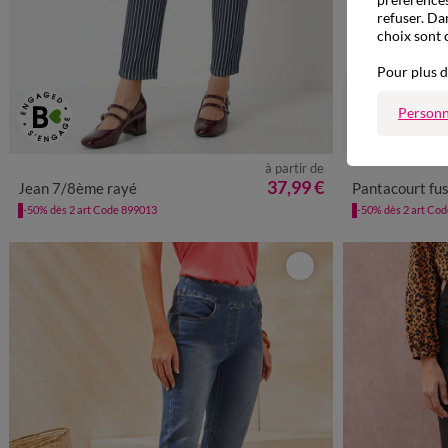
refuser. Da
choix sont 
Pour plus d
Personn
à partir de
36
38
40
42
44
46
48
50
52
36
38
4
37,99 €
Jean 7/8ème rayé
Pantacourt fuselé en
-50% dès 2 art Code 899013
-50% dès 2 art Co