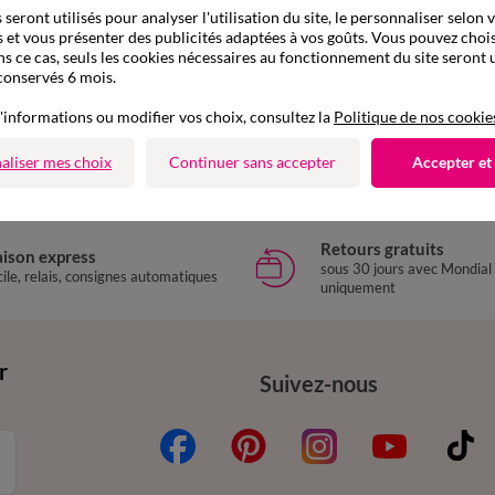
seront utilisés pour analyser l'utilisation du site, le personnaliser selon 
 et vous présenter des publicités adaptées à vos goûts. Vous pouvez chois
ns ce cas, seuls les cookies nécessaires au fonctionnement du site seront u
conservés 6 mois.
'informations ou modifier vos choix, consultez la
Politique de nos cookie
aliser mes choix
Continuer sans accepter
Accepter et
Retours gratuits
aison express
sous 30 jours avec Mondial
ile, relais, consignes automatiques
uniquement
r
Suivez-nous