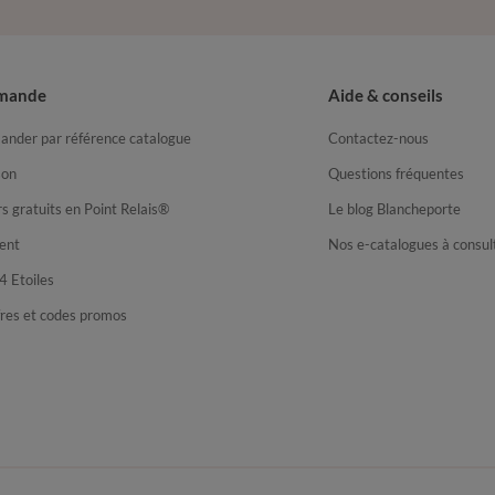
mande
Aide & conseils
nder par référence catalogue
Contactez-nous
son
Questions fréquentes
s gratuits en Point Relais®
Le blog Blancheporte
ent
Nos e-catalogues à consul
4 Etoiles
fres et codes promos