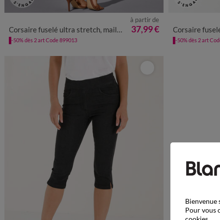
à partir de
36
38
40
42
44
46
48
50
52
36
38
4
37,99 €
Corsaire fuselé ultra stretch, maille effet jean
Corsaire fuselé ultr
-50% dès 2 art Code 899013
-50% dès 2 art Co
Bienvenue s
Pour vous o
cookies.