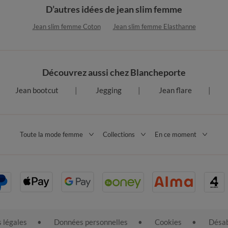
D’autres idées de jean slim femme
Jean slim femme Coton
Jean slim femme Elasthanne
Découvrez aussi chez Blancheporte
Jean bootcut
Jegging
Jean flare
Toute la mode femme
Collections
En ce moment
 légales
Données personnelles
Cookies
Désab