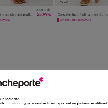
à partir de
0
42
44
46
48
50
52
54
36
38
40
42
44
46
48
35,99 €
a stretch, maille effet jean
Corsaire fuselé ultra stretch, maille effet j
de 899013
-50% dès 2 art Code 899013
ur notre site.
ffrir un shopping personnalisé, Blancheporte et ses partenaires utilisent