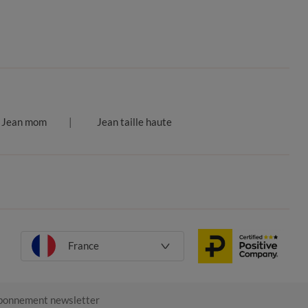
Jean mom
Jean taille haute
France
onnement newsletter