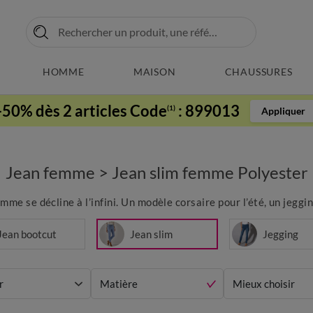
HOMME
MAISON
CHAUSSURES
-50% dès 2 articles Code
:
899013
(1)
Appliquer
Jean femme
>
Jean slim femme Polyester
me se décline à l’infini. Un modèle corsaire pour l’été, un jeggi
Jean bootcut
Jean slim
Jegging
r
Matière
Mieux choisir