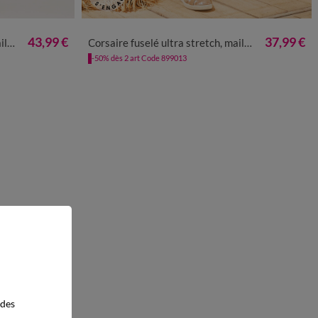
50
52
54
36
38
40
42
44
46
48
50
52
43,99 €
37,99 €
ean
Corsaire fuselé ultra stretch, maille effet jean
-50% dès 2 art Code 899013
 des