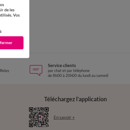
vos
ir de les
tilisés. Vos
s
.
 fermer
Service clients
 Relay
par chat et par téléphone
de 8h00 à 20h00 du lundi au samedi
Téléchargez l’application
En savoir +