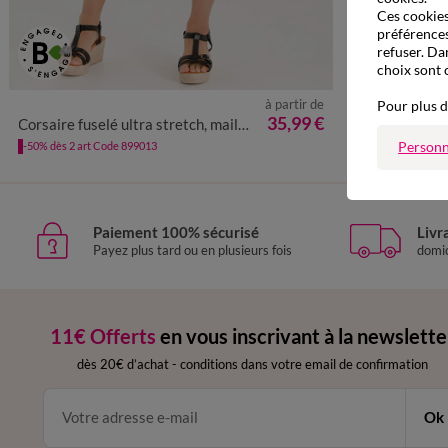
Ces cookies 
préférences
refuser. Da
choix sont 
à partir de
Pour plus d
36
38
40
42
44
46
48
50
52
54
35,99 €
Corsaire fuselé ultra stretch, maille effet jean
Personn
-50% dès 2 art Code 899013
Paiement 100% sécurisé
Livr
Payez plus tard ou en plusieurs fois
domic
11€ Offerts
en vous inscrivant à la newslette
dès 20€ d’achat
-
conditions dans votre email de confirmation
Ok