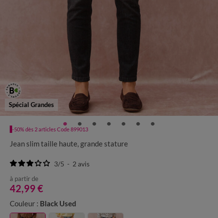
Spécial Grandes
-50% dès 2 articles Code 899013
Jean slim taille haute, grande stature
3
/
5
-
2
avis
à partir de
42,99 €
Couleur :
Black Used