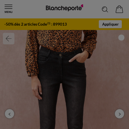
-50% dès 2 articles Code
:
899013
(1)
Appliquer