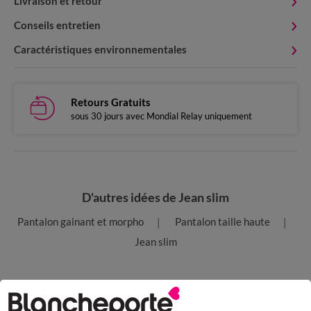
Livraison et retour
Conseils entretien
Caractéristiques environnementales
Retours Gratuits
sous 30 jours avec Mondial Relay uniquement
D'autres idées de Jean slim
Pantalon gainant et morpho
Pantalon taille haute
Jean slim
Paiement 100% sécurisé