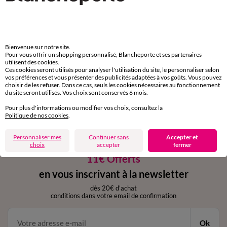
Payez plus tard ou en plusieurs fois
Livraison express
domicile, relais, consignes automatiques
Bienvenue sur notre site.
Pour vous offrir un shopping personnalisé, Blancheporte et ses partenaires
utilisent des cookies.
Ces cookies seront utilisés pour analyser l'utilisation du site, le personnaliser selon
Retours gratuits
vos préférences et vous présenter des publicités adaptées à vos goûts. Vous pouvez
sous 30 jours avec Mondial Relay uniquement
choisir de les refuser. Dans ce cas, seuls les cookies nécessaires au fonctionnement
du site seront utilisés. Vos choix sont conservés 6 mois.
Service clients
Pour plus d'informations ou modifier vos choix, consultez la
par chat et par téléphone
Politique de nos cookies
.
de 8h00 à 20h00 du lundi au samedi
Personnaliser mes
Continuer sans
Accepter et
choix
accepter
fermer
11€ Offerts
en vous inscrivant à la newsletter
dès 20€ d’achat
conditions dans votre email de confirmation
Ok