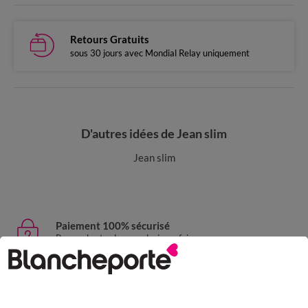
Retours Gratuits
sous 30 jours avec Mondial Relay uniquement
D'autres idées de Jean slim
Jean slim
Paiement 100% sécurisé
Payez plus tard ou en plusieurs fois
Livraison express
domicile, relais, consignes automatiques