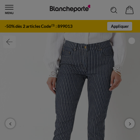
-50% dès 2 articles Code
:
899013
(1)
Appliquer