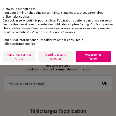
Retours gratuits
Bienvenue sur notre site.
sous 30 jours avec Mondial Relay uniquement
Pour vous offrir un shopping personnalisé, Blancheporte et ses partenaires
utilisent des cookies.
Ces cookies seront utilisés pour analyser l'utilisation du site, le personnaliser selon
Service clients
vos préférences et vous présenter des publicités adaptées à vos goûts. Vous pouvez
par chat et par téléphone
choisir de les refuser. Dans ce cas, seuls les cookies nécessaires au fonctionnement
de 8h00 à 20h00 du lundi au samedi
du site seront utilisés. Vos choix sont conservés 6 mois.
Pour plus d'informations ou modifier vos choix, consultez la
Politique de nos cookies
.
11€ Offerts
Personnaliser mes
Continuer sans
Accepter et
en vous inscrivant à la newsletter
choix
accepter
fermer
dès 20€ d’achat
conditions dans votre email de confirmation
Ok
Téléchargez l’application