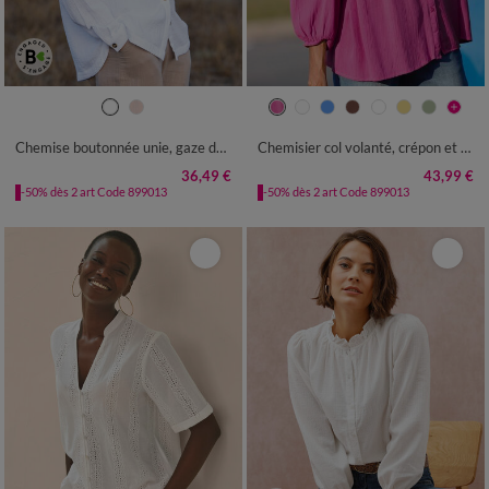
36
38
40
42
44
46
48
36
38
40
42
44
46
48
50
52
54
50
52
54
Chemise boutonnée unie, gaze de coton
Chemisier col volanté, crépon et macramé
36,49 €
43,99 €
-50% dès 2 art Code 899013
-50% dès 2 art Code 899013