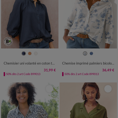
36
38
40
42
44
46
48
36
38
40
42
44
46
48
50
52
54
50
52
54
Chemisier uni volanté en coton texturé
Chemise imprimé palmiers bicolore
31,99 €
36,49 €
-50% dès 2 art Code 899013
-50% dès 2 art Code 899013