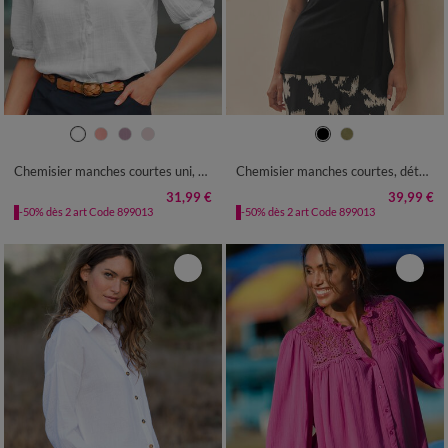
36
38
40
42
44
46
48
36
38
40
42
44
46
48
50
52
54
50
52
54
Chemisier manches courtes uni, gaze de coton
Chemisier manches courtes, détail noué
31,99 €
39,99 €
-50% dès 2 art Code 899013
-50% dès 2 art Code 899013