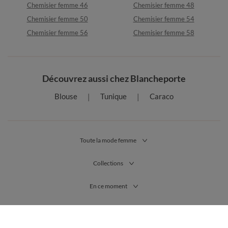
Chemisier femme 46
Chemisier femme 48
Chemisier femme 50
Chemisier femme 54
Chemisier femme 56
Chemisier femme 58
Découvrez aussi chez Blancheporte
Blouse
Tunique
Caraco
Toute la mode femme
Collections
En ce moment