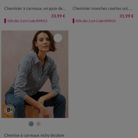
50
52
54
50
52
54
Chemisier à carreaux, en gaze de coton
Chemisier manches courtes uni, gaze de coton
33,99 €
31,99 €
-50% dès 2 art Code 899013
-50% dès 2 art Code 899013
36
38
40
42
44
46
48
50
52
54
Chemise à carreaux vichy bicolore