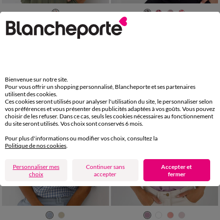
36
38
40
42
44
46
48
36
38
40
42
44
46
48
50
52
54
50
52
54
Chemisier imprimé coquelicots
Chemisier manches blousantes imprimé bicolore, voile jacquard
36,49 €
31,99 €
-50% dès 2 art Code 899013
-50% dès 2 art Code 899013
Bienvenue sur notre site.
Pour vous offrir un shopping personnalisé, Blancheporte et ses partenaires
utilisent des cookies.
Ces cookies seront utilisés pour analyser l'utilisation du site, le personnaliser selon
vos préférences et vous présenter des publicités adaptées à vos goûts. Vous pouvez
choisir de les refuser. Dans ce cas, seuls les cookies nécessaires au fonctionnement
du site seront utilisés. Vos choix sont conservés 6 mois.
Pour plus d'informations ou modifier vos choix, consultez la
Politique de nos cookies
.
Personnaliser mes
Continuer sans
Accepter et
choix
accepter
fermer
36
38
40
42
44
46
48
36
38
40
42
44
46
48