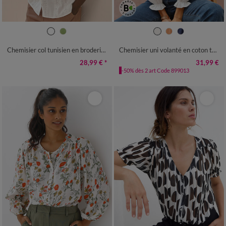
36
38
40
42
44
46
48
36
38
40
42
44
46
48
50
52
54
50
52
54
Chemisier col tunisien en broderie anglaise, manches courtes
Chemisier uni volanté en coton texturé
28,99 €
*
31,99 €
-50% dès 2 art Code 899013