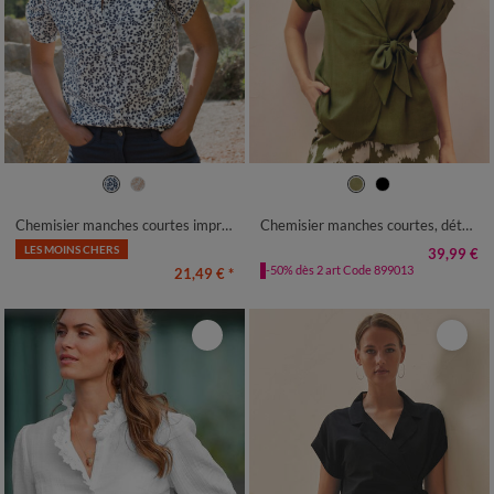
36
38
40
42
44
46
48
36
38
40
42
44
46
48
50
52
54
50
52
54
Chemisier manches courtes imprimé bicolore
Chemisier manches courtes, détail noué
LES MOINS CHERS
39,99 €
-50% dès 2 art Code 899013
21,49 €
*