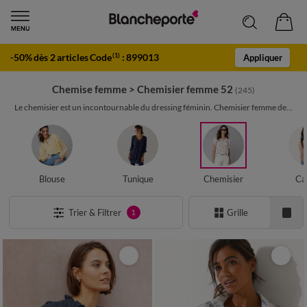
-50% dès 2 articles Code
:
899013
(1)
Appliquer
Chemise femme
>
Chemisier femme 52
(245)
Le chemisier est un incontournable du dressing féminin. Chemisier femme de...
Blouse
Tunique
Chemisier
Ca
Trier & Filtrer
Grille
1