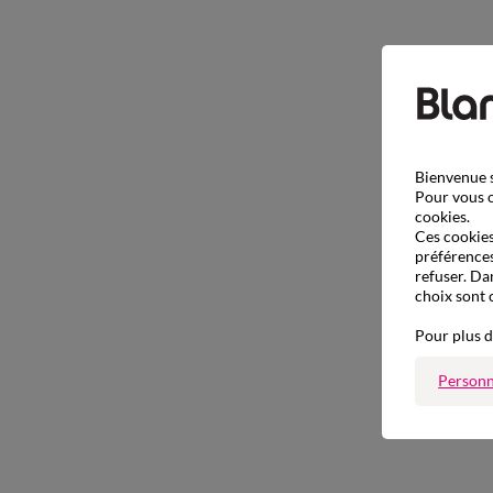
Bienvenue s
Pour vous o
cookies.
Ces cookies 
préférences
refuser. Da
choix sont 
Pour plus d
Personn