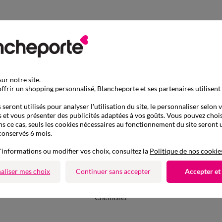
ur notre site.
ffrir un shopping personnalisé, Blancheporte et ses partenaires utilisent
seront utilisés pour analyser l'utilisation du site, le personnaliser selon 
 et vous présenter des publicités adaptées à vos goûts. Vous pouvez chois
ns ce cas, seuls les cookies nécessaires au fonctionnement du site seront u
conservés 6 mois.
'informations ou modifier vos choix, consultez la
Politique de nos cookie
aliser mes choix
Continuer sans accepter
Accepter et
D'autres idées de Chemisier
Chemisier