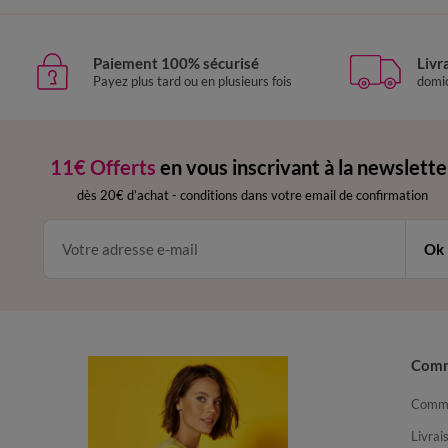
Paiement 100% sécurisé
Livr
Payez plus tard ou en plusieurs fois
domic
11€ Offerts
en vous inscrivant à la newslette
dès 20€ d’achat
-
conditions dans votre email de confirmation
Ok
Com
Comma
Livrai