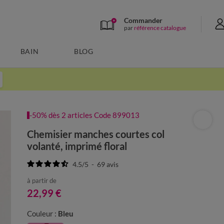
Commander
par
référence catalogue
BAIN
BLOG
-50% dès 2 articles Code 899013
Chemisier manches courtes col
volanté, imprimé floral
4.5
/
5
-
69
avis
à partir de
22,99 €
Couleur :
Bleu