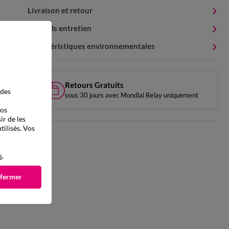
Livraison et retour
Conseils entretien
Caractéristiques environnementales
Retours Gratuits
 des
sous 30 jours avec Mondial Relay uniquement
vos
ir de les
tilisés. Vos
s
.
 fermer