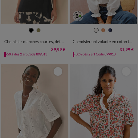
36
38
40
42
44
46
48
36
38
40
42
44
46
48
50
52
54
50
52
54
Chemisier manches courtes, détail noué
Chemisier uni volanté en coton texturé
39,99 €
31,99 €
-50% dès 2 art Code 899013
-50% dès 2 art Code 899013