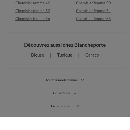
Chemisier femme 46
Chemisier femme 50
Chemisier femme 52
Chemisier femme 54
Chemisier femme 56
Chemisier femme 58
Découvrez aussi chez Blancheporte
Blouse
Tunique
Caraco
Toute la mode femme
Collections
En ce moment