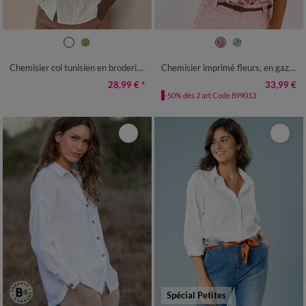
36
38
40
42
44
46
48
36
38
40
42
44
46
48
50
52
54
50
52
54
Chemisier col tunisien en broderie anglaise, manches courtes
Chemisier imprimé fleurs, en gaze de coton
28,99 €
*
33,99 €
-50% dès 2 art Code 899013
Spécial Petites