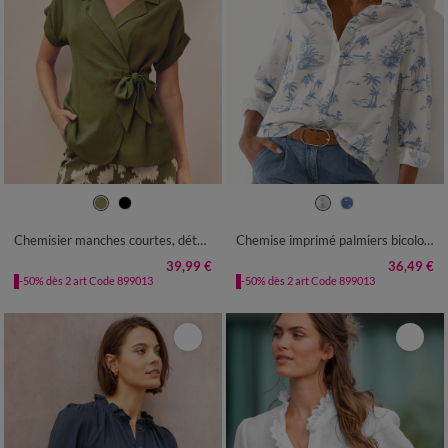
36
38
40
42
44
46
48
36
38
40
42
44
46
48
50
52
54
50
52
54
Chemisier manches courtes, détail noué
Chemise imprimé palmiers bicolore
39,99 €
36,49 €
-50% dès 2 art Code 899013
-50% dès 2 art Code 899013