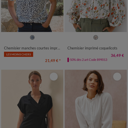
36
38
40
42
44
46
48
36
38
40
42
44
46
48
50
52
54
50
52
54
Chemisier manches courtes imprimé bicolore
Chemisier imprimé coquelicots
LES MOINS CHERS
36,49 €
-50% dès 2 art Code 899013
21,49 €
*