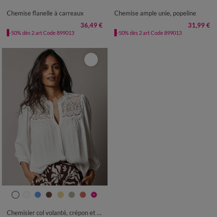
50
52
54
56
50
52
54
Chemise flanelle à carreaux
Chemise ample unie, popeline
36,49 €
31,99 €
-50% dès 2 art Code 899013
-50% dès 2 art Code 899013
36
38
40
42
44
46
48
50
52
54
Chemisier col volanté, crépon et macramé