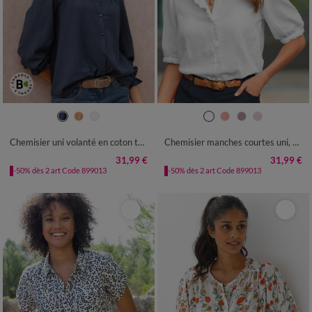
36
38
40
42
44
46
48
36
38
40
42
44
46
48
50
52
54
50
52
54
Chemisier uni volanté en coton texturé
Chemisier manches courtes uni, gaze de coton
31,99 €
31,99 €
-50% dès 2 art Code 899013
-50% dès 2 art Code 899013