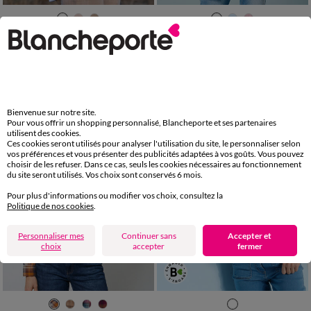
36
38
40
42
44
46
48
34
36
38
40
42
44
46
50
52
54
48
50
52
Chemise boutonnée unie, gaze de coton
Chemise unie, Spécial Petites
36,49 €
31,99 €
-50% dès 2 art Code 899013
-50% dès 2 art Code 899013
Bienvenue sur notre site.
Pour vous offrir un shopping personnalisé, Blancheporte et ses partenaires
utilisent des cookies.
Ces cookies seront utilisés pour analyser l'utilisation du site, le personnaliser selon
vos préférences et vous présenter des publicités adaptées à vos goûts. Vous pouvez
choisir de les refuser. Dans ce cas, seuls les cookies nécessaires au fonctionnement
du site seront utilisés. Vos choix sont conservés 6 mois.
Pour plus d'informations ou modifier vos choix, consultez la
Politique de nos cookies
.
Personnaliser mes
Continuer sans
Accepter et
choix
accepter
fermer
36
38
40
42
44
46
48
36
38
40
42
44
46
48