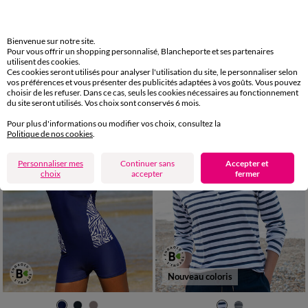
36
38
40
42
44
46
48
34/36
38/40
42/44
46/48
50
52
54
50
52
54
Bienvenue sur notre site.
Gilet sans manches, uni
T-shirt manches 3/4 uni, coton
Pour vous offrir un shopping personnalisé, Blancheporte et ses partenaires
LES MOINS CHERS
utilisent des cookies.
35,99 €
à partir de
Ces cookies seront utilisés pour analyser l'utilisation du site, le personnaliser selon
-50% dès 2 art Code 899013
12,99 €
*
à partir de
vos préférences et vous présenter des publicités adaptées à vos goûts. Vous pouvez
choisir de les refuser. Dans ce cas, seuls les cookies nécessaires au fonctionnement
du site seront utilisés. Vos choix sont conservés 6 mois.
Pour plus d'informations ou modifier vos choix, consultez la
Politique de nos cookies
.
Personnaliser mes
Continuer sans
Accepter et
choix
accepter
fermer
Nouveau coloris
36
38
40
42
44
46
48
34/36
38/40
42/44
46/48