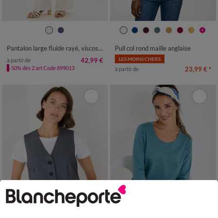
36
38
40
42
44
46
48
34/36
38/40
42/44
46/48
50
52
54
50
52
54
Pantalon large fluide rayé, viscose-lin
Pull col rond maille anglaise
LES MOINS CHERS
42,99 €
à partir de
-50% dès 2 art Code 899013
23,99 €
*
à partir de