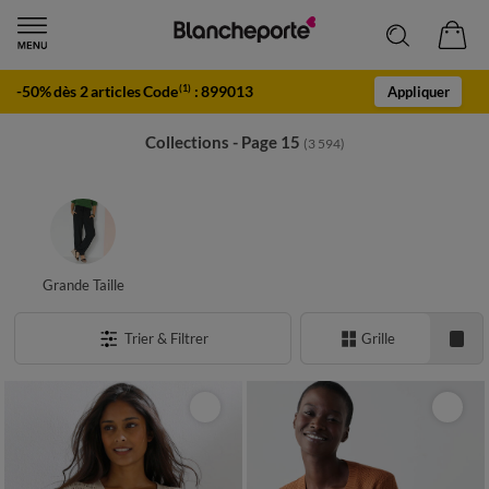
-50% dès 2 articles Code
:
899013
(1)
Appliquer
Collections - Page 15
(3 594)
Grande Taille
Trier & Filtrer
Grille