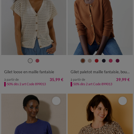
34/36
38/40
42/44
46/48
34/36
38/40
42/44
46/48
50
52
54
50
52
54
Gilet loose en maille fantaisie
Gilet paletot maille fantaisie, boutons effet corne
35,99 €
39,99 €
à partir de
à partir de
-50% dès 2 art Code 899013
-50% dès 2 art Code 899013