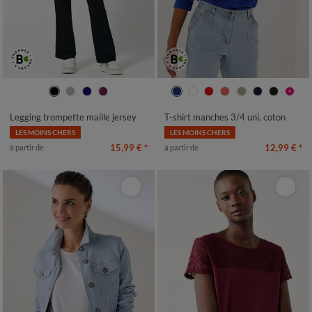
34/36
38/40
42/44
46/48
34/36
38/40
42/44
46/48
50
52
54
50
52
54
Legging trompette maille jersey
T-shirt manches 3/4 uni, coton
LES MOINS CHERS
LES MOINS CHERS
15,99 €
*
12,99 €
*
à partir de
à partir de