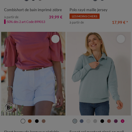
50
52
54
50
52
54
Combishort de bain imprimé zèbre
Polo rayé maille jersey
LES MOINS CHERS
39,99 €
à partir de
-50% dès 2 art Code 899013
17,99 €
*
à partir de
38
40
42
44
46
48
50
34/36
38/40
42/44
46/48
52
50
52
54
Short bermuda longueur réglable
Sweat col montant zippé en molleton gratté