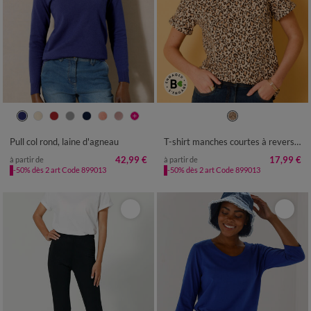
34/36
38/40
42/44
46/48
34/36
38/40
42/44
46/48
50
52
54
50
52
54
Pull col rond, laine d'agneau
T-shirt manches courtes à revers, imprimé peau de bête
42,99 €
17,99 €
à partir de
à partir de
-50% dès 2 art Code 899013
-50% dès 2 art Code 899013