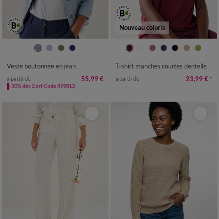
Nouveau coloris
36
38
40
42
44
46
48
34/36
38/40
42/44
46/48
50
52
54
50
52
54
Veste boutonnée en jean
T-shirt manches courtes dentelle
55,99 €
23,99 €
*
à partir de
à partir de
-50% dès 2 art Code 899013