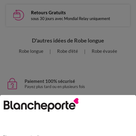
Retours Gratuits
sous 30 jours avec Mondial Relay uniquement
D'autres idées de Robe longue
Robe longue
Robe d'été
Robe évasée
Paiement 100% sécurisé
Payez plus tard ou en plusieurs fois
Livraison express
domicile, relais, consignes automatiques
Retours gratuits
sous 30 jours avec Mondial Relay uniquement