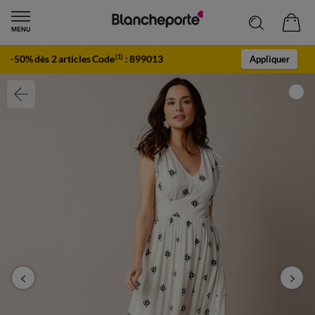
-50% dès 2 articles Code
:
899013
(1)
Appliquer