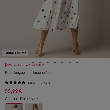
Edition Limitée
-50% dès 2 articles Code 899013
Robe longue imprimée, crépon
4.8
/
5
-
22
avis
55,99 €
Couleur :
Écru / Noir