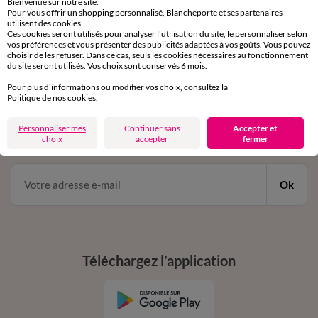
Bienvenue sur notre site.
Pour vous offrir un shopping personnalisé, Blancheporte et ses partenaires
Service clients
utilisent des cookies.
par chat et par téléphone
Ces cookies seront utilisés pour analyser l'utilisation du site, le personnaliser selon
de 8h00 à 20h00 du lundi au samedi
vos préférences et vous présenter des publicités adaptées à vos goûts. Vous pouvez
choisir de les refuser. Dans ce cas, seuls les cookies nécessaires au fonctionnement
du site seront utilisés. Vos choix sont conservés 6 mois.
Pour plus d'informations ou modifier vos choix, consultez la
11€ Offerts
Politique de nos cookies
.
en vous inscrivant à la newsletter
Personnaliser mes
Continuer sans
Accepter et
dès 20€ d’achat
choix
accepter
fermer
conditions dans votre email de confirmation
Ok
Téléchargez l’application