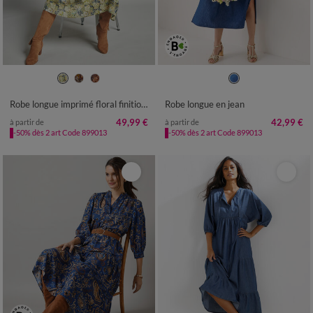
36
38
40
42
44
46
48
36
38
40
42
44
46
48
50
52
54
50
52
54
Robe longue imprimé floral finition macramé
Robe longue en jean
49,99 €
42,99 €
à partir de
à partir de
-50% dès 2 art Code 899013
-50% dès 2 art Code 899013