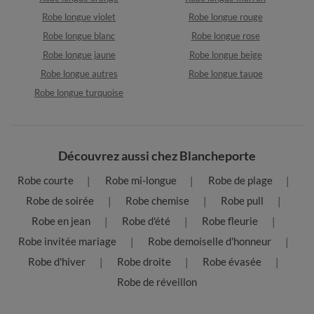
Robe longue violet
Robe longue rouge
Robe longue blanc
Robe longue rose
Robe longue jaune
Robe longue beige
Robe longue autres
Robe longue taupe
Robe longue turquoise
Découvrez aussi chez Blancheporte
Robe courte
Robe mi-longue
Robe de plage
Robe de soirée
Robe chemise
Robe pull
Robe en jean
Robe d'été
Robe fleurie
Robe invitée mariage
Robe demoiselle d'honneur
Robe d'hiver
Robe droite
Robe évasée
Robe de réveillon