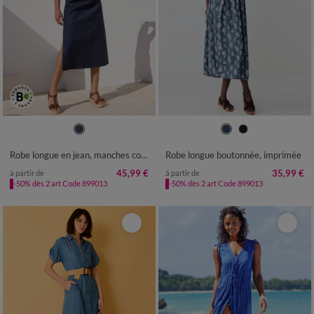
36
38
40
42
44
46
48
36
38
40
42
44
46
48
50
52
54
50
52
54
Robe longue en jean, manches courtes
Robe longue boutonnée, imprimée
45,99 €
35,99 €
à partir de
à partir de
-50% dès 2 art Code 899013
-50% dès 2 art Code 899013