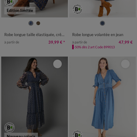
Edition limitée
36
38
40
42
44
46
48
36
38
40
42
44
46
48
50
52
50
52
54
Robe longue taille élastiquée, crêpe imprimé
Robe longue volantée en jean
39,99 €
*
47,99 €
à partir de
à partir de
-50% dès 2 art Code 899013
Nouveau coloris