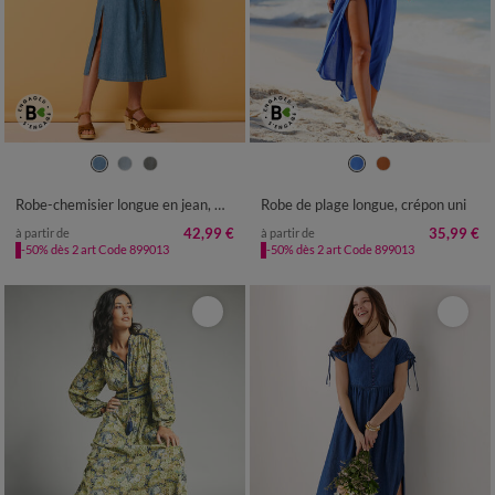
36
38
40
42
44
46
48
36
38
40
42
44
46
48
50
52
54
50
52
54
Robe-chemisier longue en jean, manches courtes
Robe de plage longue, crépon uni
42,99 €
35,99 €
à partir de
à partir de
-50% dès 2 art Code 899013
-50% dès 2 art Code 899013