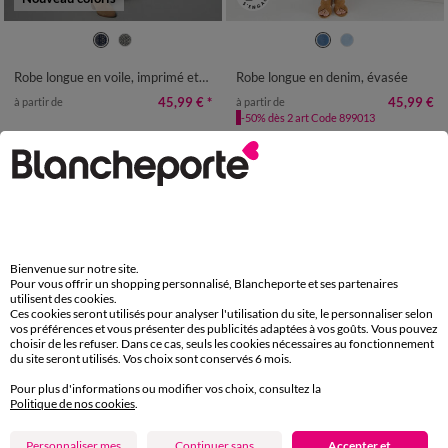
36
38
40
42
44
46
48
36
38
40
42
44
46
48
50
52
54
50
52
54
Robe longue en voile, imprimé ethnique
Robe longue en denim, évasée
45,99 €
*
45,99 €
à partir de
à partir de
-50% dès 2 art Code 899013
Bienvenue sur notre site.
Pour vous offrir un shopping personnalisé, Blancheporte et ses partenaires
utilisent des cookies.
Ces cookies seront utilisés pour analyser l'utilisation du site, le personnaliser selon
vos préférences et vous présenter des publicités adaptées à vos goûts. Vous pouvez
choisir de les refuser. Dans ce cas, seuls les cookies nécessaires au fonctionnement
du site seront utilisés. Vos choix sont conservés 6 mois.
Pour plus d'informations ou modifier vos choix, consultez la
Politique de nos cookies
.
Edition Limitée
Personnaliser mes
Continuer sans
Accepter et