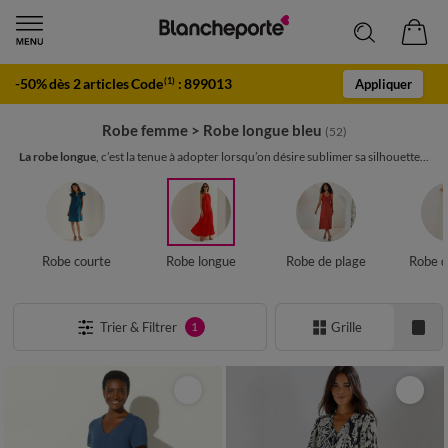
-50% dès 2 articles Code
:
899013
(1)
Appliquer
Robe femme
>
Robe longue bleu
(52)
La robe longue
, c’est la tenue à adopter lorsqu’on désire sublimer sa silhouette...
Robe courte
Robe longue
Robe de plage
Robe d
Trier & Filtrer
Grille
1