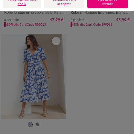
36
38
40
42
44
46
48
36
38
40
42
44
46
48
choix
accepter
fermer
50
52
54
50
52
54
Robe longue en crépon, fils brillants
Robe mi-longue imprimée, manches courte
47,99 €
45,99 €
à partir de
à partir de
-50% dès 2 art Code 899013
-50% dès 2 art Code 899013
36
38
40
42
44
46
48
50
52
54