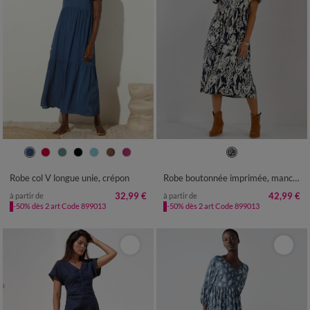
36
38
40
42
44
46
48
36
38
40
42
44
46
48
50
52
54
50
52
54
Robe col V longue unie, crépon
Robe boutonnée imprimée, manches courtes
32,99 €
42,99 €
à partir de
à partir de
-50% dès 2 art Code 899013
-50% dès 2 art Code 899013