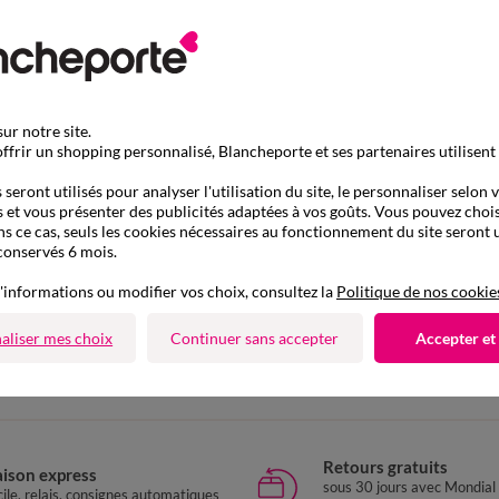
ur notre site.
ffrir un shopping personnalisé, Blancheporte et ses partenaires utilisent
seront utilisés pour analyser l'utilisation du site, le personnaliser selon 
 et vous présenter des publicités adaptées à vos goûts. Vous pouvez chois
ns ce cas, seuls les cookies nécessaires au fonctionnement du site seront u
conservés 6 mois.
'informations ou modifier vos choix, consultez la
Politique de nos cookie
D'autres idées de Gilet
aliser mes choix
Continuer sans accepter
Accepter et
Gilet
Retours gratuits
aison express
sous 30 jours avec Mondial
ile, relais, consignes automatiques