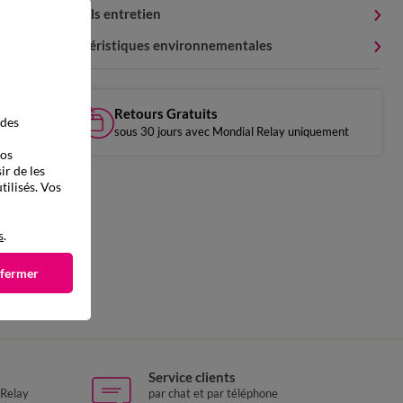
Conseils entretien
Caractéristiques environnementales
Retours Gratuits
 des
sous 30 jours avec Mondial Relay uniquement
vos
ir de les
tilisés. Vos
s
.
 fermer
Service clients
 Relay
par chat et par téléphone