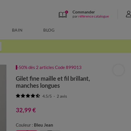
Commander
par
référence catalogue
BAIN
BLOG
-50% dès 2 articles Code 899013
Gilet fine maille et fil brillant,
manches longues
4.5
/
5
-
2
avis
32,99 €
Couleur :
Bleu Jean