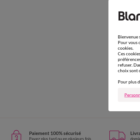
Bienvenue s
Pour vous o
cookies.
Ces cookies 
préférences
refuser. Da
choix sont 
Pour plus d
Personn
Paiement 100% sécurisé
Livr
Payez plus tard ou en plusieurs fois
domic