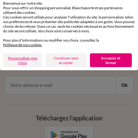
Bienvenue sur notre site.
Pour vous offrir un shopping personnalisé, Blancheporte et ses partenaires
Service clients
utilisent des cookies.
Ces cookies seront utilisés pour analyser l'utilisation du site, le personnaliser selon
par chat et par téléphone
vos préférences et vous présenter des publicités adaptées à vos goûts. Vous pouvez
de 8h00 à 20h00 du lundi au samedi
choisir de les refuser. Dans ce cas, seuls les cookies nécessaires au fonctionnement
du site seront utilisés. Vos choix sont conservés 6 mois.
Pour plus d'informations ou modifier vos choix, consultez la
11€ Offerts
Politique de nos cookies
.
en vous inscrivant à la newsletter
Personnaliser mes
Continuer sans
Accepter et
choix
accepter
fermer
dès 20€ d’achat
conditions dans votre email de confirmation
Ok
Téléchargez l’application