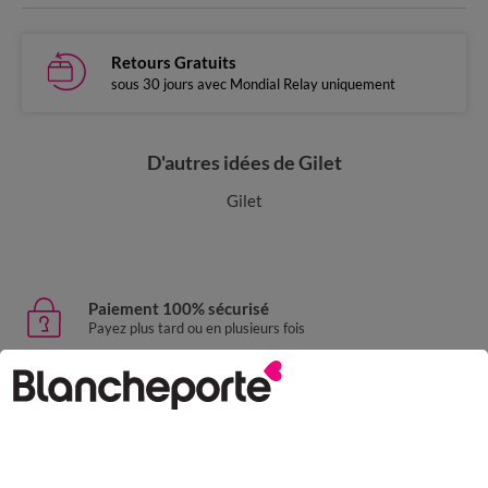
Retours Gratuits
sous 30 jours avec Mondial Relay uniquement
D'autres idées de Gilet
Gilet
Paiement 100% sécurisé
Payez plus tard ou en plusieurs fois
Livraison express
domicile, relais, consignes automatiques
Retours gratuits
sous 30 jours avec Mondial Relay uniquement