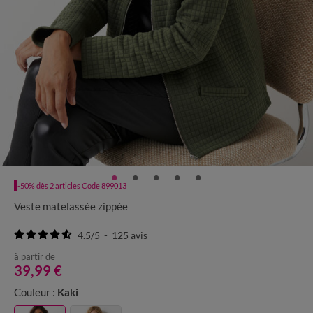
-50% dès 2 articles Code 899013
Veste matelassée zippée
4.5
/
5
-
125
avis
à partir de
39,99 €
Couleur :
Kaki