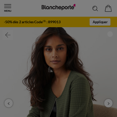
-50% dès 2 articles Code
:
899013
(1)
Appliquer