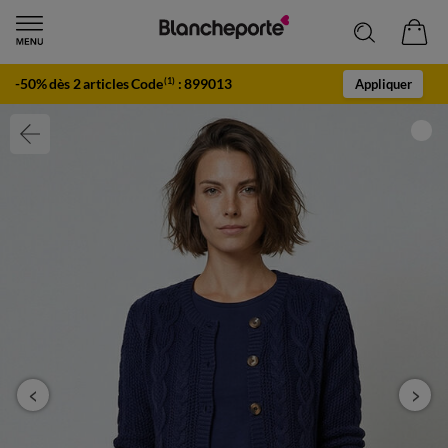
-50% dès 2 articles Code
:
899013
(1)
Appliquer