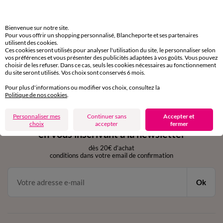
domicile, relais, consignes automatiques
Bienvenue sur notre site.
Retours gratuits
Pour vous offrir un shopping personnalisé, Blancheporte et ses partenaires
sous 30 jours avec Mondial Relay uniquement
utilisent des cookies.
Ces cookies seront utilisés pour analyser l'utilisation du site, le personnaliser selon
vos préférences et vous présenter des publicités adaptées à vos goûts. Vous pouvez
Service clients
choisir de les refuser. Dans ce cas, seuls les cookies nécessaires au fonctionnement
du site seront utilisés. Vos choix sont conservés 6 mois.
par chat et par téléphone
de 8h00 à 20h00 du lundi au samedi
Pour plus d'informations ou modifier vos choix, consultez la
Politique de nos cookies
.
Personnaliser mes
Continuer sans
Accepter et
11€ Offerts
choix
accepter
fermer
en vous inscrivant à la newsletter
dès 20€ d’achat
conditions dans votre email de confirmation
Ok