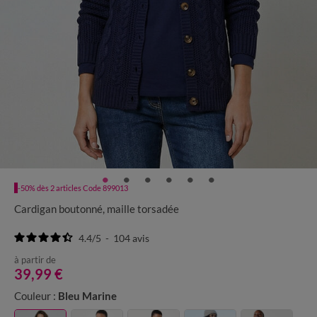
-50% dès 2 articles Code 899013
Cardigan boutonné, maille torsadée
4.4
/
5
-
104
avis
à partir de
39,99 €
Couleur :
Bleu Marine