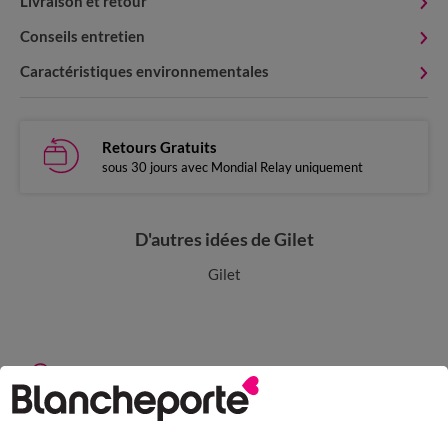
Livraison et retour
Conseils entretien
Caractéristiques environnementales
Retours Gratuits
sous 30 jours avec Mondial Relay uniquement
D'autres idées de Gilet
Gilet
Paiement 100% sécurisé
Payez plus tard ou en plusieurs fois
Livraison express