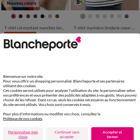
Nouveau coloris
34/36
38/40
42/44
46/48
34/36
38/40
42/44
46/48
50
52
54
50
52
54
T-shirt col montant manches longues
T-shirt marinière broderie coeur doré en coton biologique(**)
LES MOINS CHERS
23,99 €
-50% dès 2 art Code 899013
15,99 €
*
Bienvenue sur notre site.
Pour vous offrir un shopping personnalisé, Blancheporte et ses partenaires
utilisent des cookies.
Ces cookies seront utilisés pour analyser l'utilisation du site, le personnaliser selon
vos préférences et vous présenter des publicités adaptées à vos goûts. Vous pouvez
choisir de les refuser. Dans ce cas, seuls les cookies nécessaires au fonctionnement
du site seront utilisés. Vos choix sont conservés 6 mois.
Pour plus d'informations ou modifier vos choix, consultez la
Politique de nos cookies
.
Personnaliser mes
Continuer sans
Accepter et
Nouveau coloris
choix
accepter
fermer