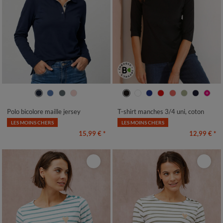
34/36
38/40
42/44
46/48
34/36
38/40
42/44
46/48
50
52
54
50
52
54
Polo bicolore maille jersey
T-shirt manches 3/4 uni, coton
LES MOINS CHERS
LES MOINS CHERS
15,99 €
*
12,99 €
*