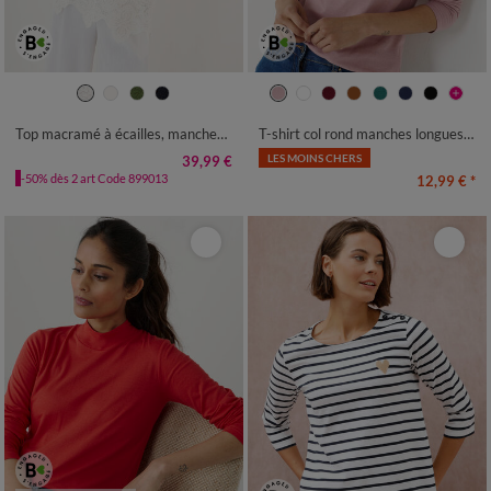
34/36
38/40
42/44
46/48
34/36
38/40
42/44
46/48
50
52
54
50
52
54
Top macramé à écailles, manches pagodes
T-shirt col rond manches longues uni
LES MOINS CHERS
39,99 €
-50% dès 2 art Code 899013
12,99 €
*