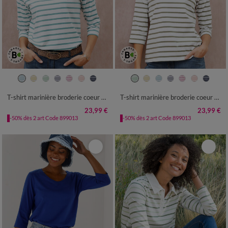
34/36
38/40
42/44
46/48
34/36
38/40
42/44
46/48
50
52
54
50
52
54
T-shirt marinière broderie coeur doré en coton biologique(**)
T-shirt marinière broderie coeur doré en coton biologique(**)
23,99 €
23,99 €
-50% dès 2 art Code 899013
-50% dès 2 art Code 899013