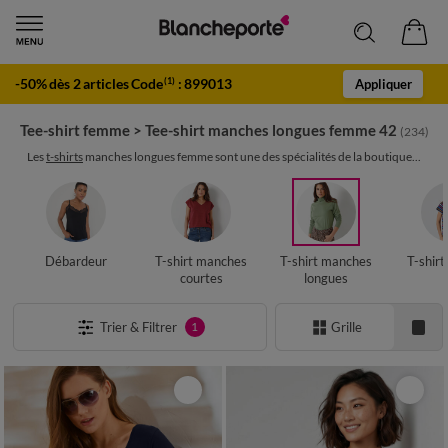
-50% dès 2 articles Code
:
899013
(1)
Appliquer
Tee-shirt femme
>
Tee-shirt manches longues femme 42
(234)
Les
t-shirts
manches longues femme sont une des spécialités de la boutique...
Débardeur
T-shirt manches
T-shirt manches
T-shir
courtes
longues
Trier & Filtrer
Grille
1