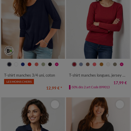
34/36
38/40
42/44
46/48
34/36
38/40
42/44
46/48
50
52
54
50
52
54
T-shirt manches 3/4 uni, coton
T-shirt manches longues, jersey en coton
LES MOINS CHERS
17,99 €
-50% dès 2 art Code 899013
12,99 €
*