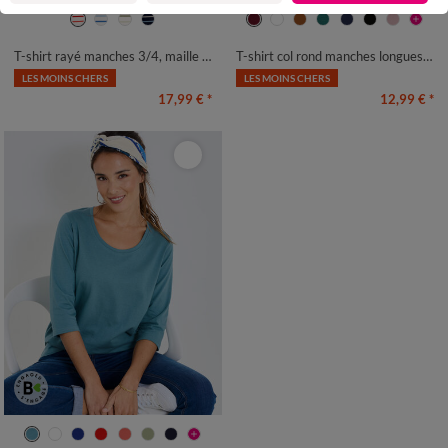
34/36
38/40
42/44
46/48
34/36
38/40
42/44
46/48
50
52
54
50
52
54
T-shirt rayé manches 3/4, maille jersey
T-shirt col rond manches longues uni
LES MOINS CHERS
LES MOINS CHERS
17,99 €
*
12,99 €
*
34/36
38/40
42/44
46/48