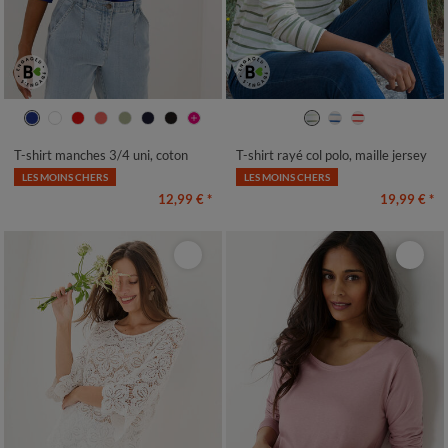
34/36
38/40
42/44
46/48
34/36
38/40
42/44
46/48
50
52
54
50
52
54
T-shirt manches 3/4 uni, coton
T-shirt rayé col polo, maille jersey
LES MOINS CHERS
LES MOINS CHERS
12,99 €
*
19,99 €
*