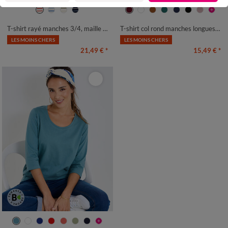
34/36
38/40
42/44
46/48
34/36
38/40
42/44
46/48
50
52
54
50
52
54
T-shirt rayé manches 3/4, maille jersey
T-shirt col rond manches longues uni
LES MOINS CHERS
LES MOINS CHERS
21,49 €
*
15,49 €
*
34/36
38/40
42/44
46/48