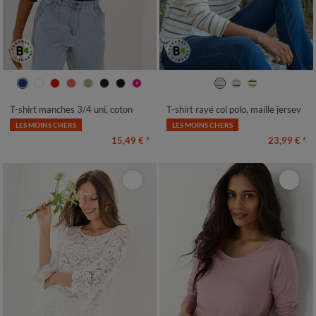
34/36
38/40
42/44
46/48
34/36
38/40
42/44
46/48
50
52
54
50
52
54
T-shirt manches 3/4 uni, coton
T-shirt rayé col polo, maille jersey
LES MOINS CHERS
LES MOINS CHERS
15,49 €
*
23,99 €
*