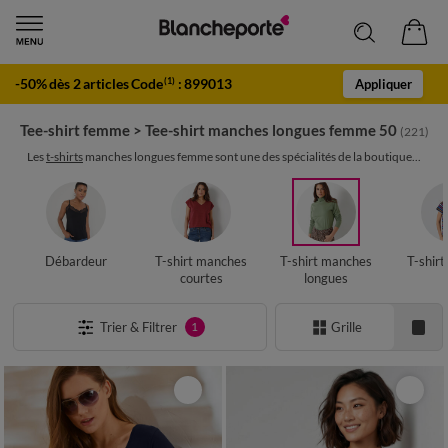
-50% dès 2 articles Code
:
899013
(1)
Appliquer
Tee-shirt femme
>
Tee-shirt manches longues femme 50
(221)
Les
t-shirts
manches longues femme sont une des spécialités de la boutique...
Débardeur
T-shirt manches
T-shirt manches
T-shir
courtes
longues
Trier & Filtrer
Grille
1