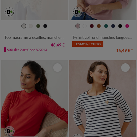
34/36
38/40
42/44
46/48
34/36
38/40
42/44
46/48
50
52
54
50
52
54
Top macramé à écailles, manches pagodes
T-shirt col rond manches longues uni
LES MOINS CHERS
48,49 €
-50% dès 2 art Code 899013
15,49 €
*