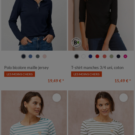
34/36
38/40
42/44
46/48
34/36
38/40
42/44
46/48
50
52
54
50
52
54
Polo bicolore maille jersey
T-shirt manches 3/4 uni, coton
LES MOINS CHERS
LES MOINS CHERS
19,49 €
*
15,49 €
*