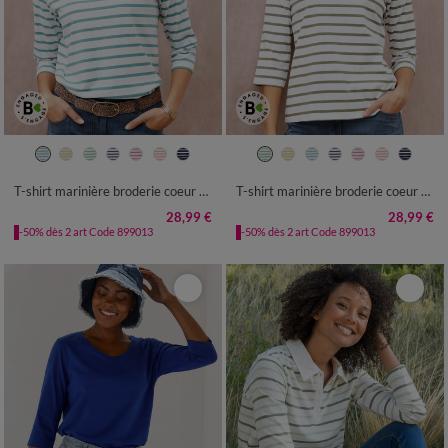
34/36
38/40
42/44
46/48
34/36
38/40
42/44
46/48
50
52
54
50
52
54
T-shirt marinière broderie coeur doré en coton biologique(**)
T-shirt marinière broderie coeur doré en coton biologique(**)
28,99 €
28,99 €
-50% dès 2 art Code 899013
-50% dès 2 art Code 899013