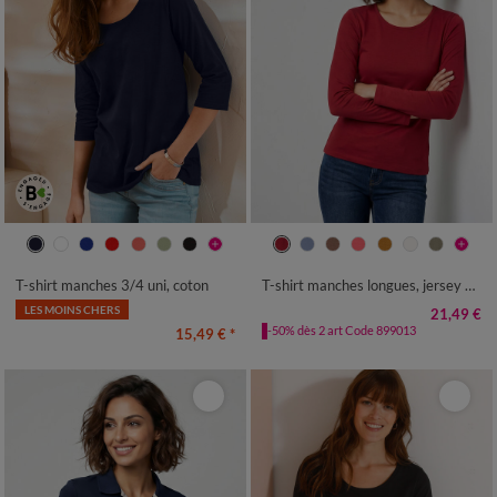
34/36
38/40
42/44
46/48
34/36
38/40
42/44
46/48
50
52
54
50
52
54
T-shirt manches 3/4 uni, coton
T-shirt manches longues, jersey en coton
LES MOINS CHERS
21,49 €
-50% dès 2 art Code 899013
15,49 €
*