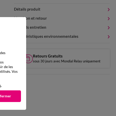
Détails produit
Livraison et retour
Conseils entretien
Caractéristiques environnementales
 des
Retours Gratuits
sous 30 jours avec Mondial Relay uniquement
vos
ir de les
tilisés. Vos
s
.
 fermer