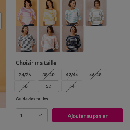
Choisir ma taille
34/36
38/40
42/44
46/48
50
52
54
Guide des tailles
1
Ajouter au panier