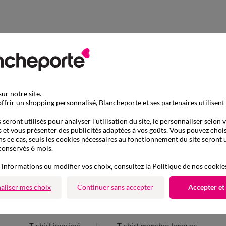
ur notre site.
ffrir un shopping personnalisé, Blancheporte et ses partenaires utilisent
seront utilisés pour analyser l'utilisation du site, le personnaliser selon 
 et vous présenter des publicités adaptées à vos goûts. Vous pouvez chois
ns ce cas, seuls les cookies nécessaires au fonctionnement du site seront u
conservés 6 mois.
'informations ou modifier vos choix, consultez la
Politique de nos cookie
aliser mes choix
Continuer sans accepter
Accepter et
D'autres idées de T-shirt manches longues