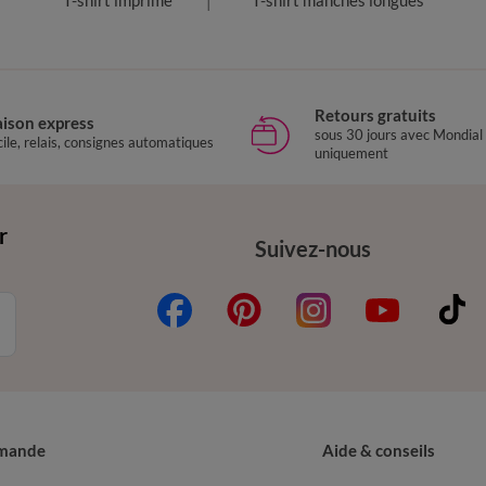
T-shirt imprimé
T-shirt manches longues
Retours gratuits
aison express
sous 30 jours avec Mondial
ile, relais, consignes automatiques
uniquement
r
Suivez-nous
mande
Aide & conseils