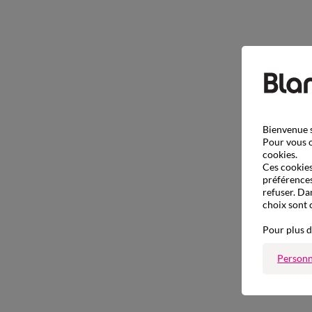
Bienvenue s
Pour vous o
cookies.
Ces cookies 
préférences
refuser. Da
choix sont 
Pour plus d
Personn