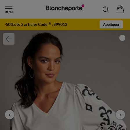
-50% dès 2 articles Code
:
899013
(1)
Appliquer