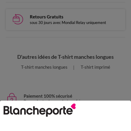
Retours Gratuits
sous 30 jours avec Mondial Relay uniquement
D'autres idées de T-shirt manches longues
T-shirt manches longues
T-shirt imprimé
Paiement 100% sécurisé
Payez plus tard ou en plusieurs fois
Livraison express
domicile, relais, consignes automatiques