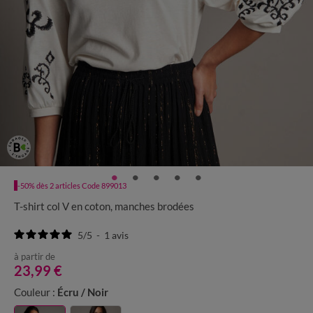
-50% dès 2 articles Code 899013
T-shirt col V en coton, manches brodées
5
/
5
-
1
avis
à partir de
23,99 €
Couleur :
Écru / Noir