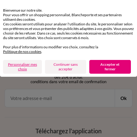
Retours gratuits
Bienvenue sur notre site.
sous 30 jours avec Mondial Relay uniquement
Pour vous offrir un shopping personnalisé, Blancheporte et ses partenaires
utilisent des cookies.
Ces cookies seront utilisés pour analyser l'utilisation du site, le personnaliser selon
Service clients
vos préférences et vous présenter des publicités adaptées à vos goûts. Vous pouvez
par chat et par téléphone
choisir de les refuser. Dans ce cas, seuls les cookies nécessaires au fonctionnement
de 8h00 à 20h00 du lundi au samedi
du site seront utilisés. Vos choix sont conservés 6 mois.
Pour plus d'informations ou modifier vos choix, consultez la
Politique de nos cookies
.
11€ Offerts
Personnaliser mes
Continuer sans
Accepter et
en vous inscrivant à la newsletter
choix
accepter
fermer
dès 20€ d’achat
conditions dans votre email de confirmation
Ok
Téléchargez l’application