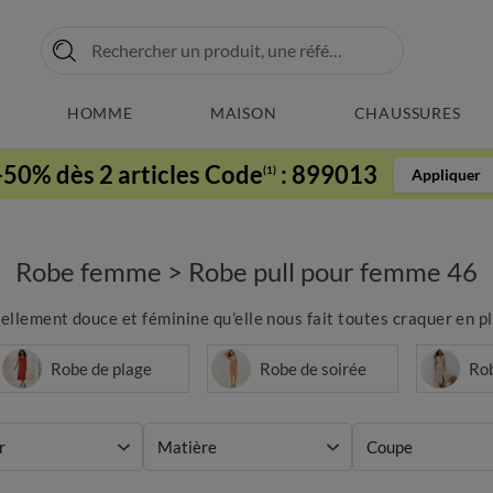
HOMME
MAISON
CHAUSSURES
-50% dès 2 articles Code
:
899013
(1)
Appliquer
Robe femme
>
Robe pull pour femme 46
llement douce et féminine qu’elle nous fait toutes craquer en plu
Robe de plage
Robe de soirée
Ro
r
Matière
Coupe