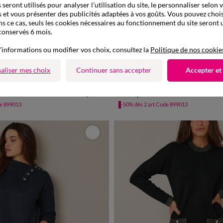
seront utilisés pour analyser l'utilisation du site, le personnaliser selon 
 et vous présenter des publicités adaptées à vos goûts. Vous pouvez chois
ns ce cas, seuls les cookies nécessaires au fonctionnement du site seront u
conservés 6 mois.
'informations ou modifier vos choix, consultez la
Politique de nos cookie
aliser mes choix
Continuer sans accepter
Accepter et
/40
42/44
46/48
50
52
54
34/36
38/40
42/44
46/48
59,99 €
adée
Robe pull maille torsadée
de 899013
-50% dès 2 art Code 899013