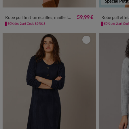
Spécial Peti
34/36
38/40
42/44
46/48
50
52
54
34/36
3
59,99 €
Robe pull finition écailles, maille fantaisie
Robe pull effet por
-50% dès 2 art Code 899013
-50% dès 2 art Co