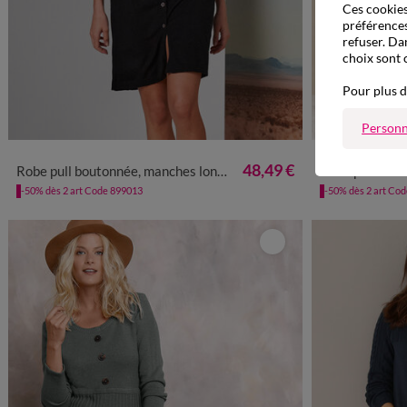
Ces cookies 
préférences
refuser. Da
choix sont 
Pour plus d
Personn
34/36
38/40
42/44
46/48
50
52
54
34/36
38
48,49 €
Robe pull boutonnée, manches longues
Robe pull tors
-50% dès 2 art Code 899013
-50% dès 2 art Co