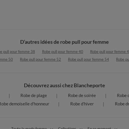
D’autres idées de robe pull pour femme
e pull pour femme 38
Robe pull pour femme 40
Robe pull pour femme 
femme 50
Robe pull pour femme 52
Robe pull pour femme 54
Robe pu
Découvrez aussi chez Blancheporte
Robe de plage
Robe de soirée
Robe 
Robe demoiselle d'honneur
Robe d'hiver
Robe dr
Toute la mode femme
Collections
En ce moment