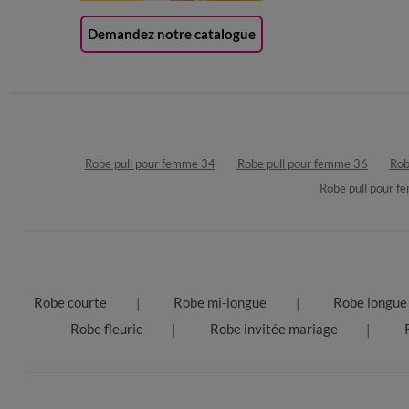
Demandez notre catalogue
Robe pull pour femme 34
Robe pull pour femme 36
Rob
Robe pull pour 
Robe courte
Robe mi-longue
Robe longue
Robe fleurie
Robe invitée mariage