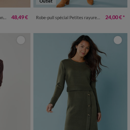
Outlet
50
52
54
34/36
38/40
42/44
46/48
50
52
48,49 €
24,00 €
*
es
Robe-pull spécial Petites rayures contrastées