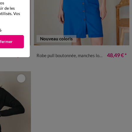
vos
ir de les
tilisés. Vos
s
.
Nouveau coloris
 fermer
50
52
54
34/36
38/40
42/44
46/48
50
52
54
57,99 €
48,49 €
*
Robe pull boutonnée, manches longues