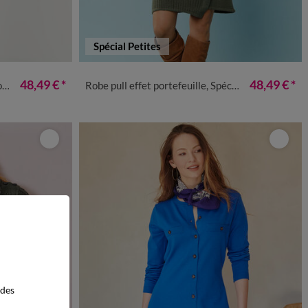
Spécial Petites
50
52
54
34/36
38/40
42/44
46/48
50
52
48,49 €
*
48,49 €
*
s
Robe pull effet portefeuille, Spécial Petites
 des