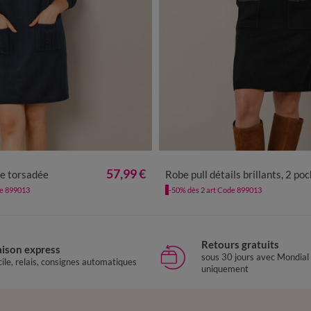
/40
42/44
46/48
50
52
54
34/36
38/40
42/44
46/48
5
57,99 €
le torsadée
Robe pull détails brillants, 2 po
de 899013
-50% dès 2 art Code 899013
Retours gratuits
aison express
sous 30 jours avec Mondial
ile, relais, consignes automatiques
uniquement