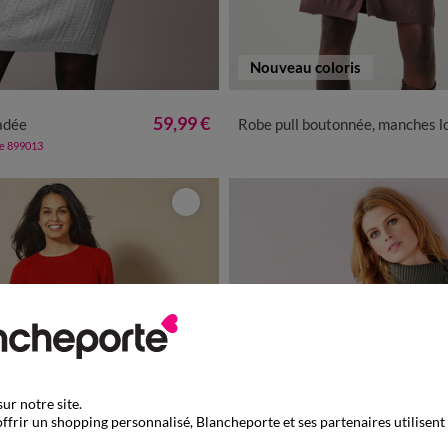
Nouveau coloris
/40
42/44
46/48
50
52
54
34/36
38/40
42/44
46/48
59,99 €
adée
Robe pull boutonnée, manches longue
de 899013
ur notre site.
ffrir un shopping personnalisé, Blancheporte et ses partenaires utilisent