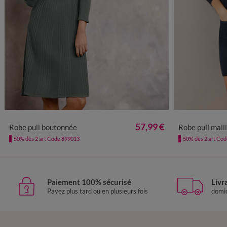
34/36
38/40
42/44
46/48
50
52
54
56
34/36
38
57,99 €
Robe pull boutonnée
Robe pull mail
-50% dès 2 art Code 899013
-50% dès 2 art Co
Paiement 100% sécurisé
Livr
Payez plus tard ou en plusieurs fois
domic