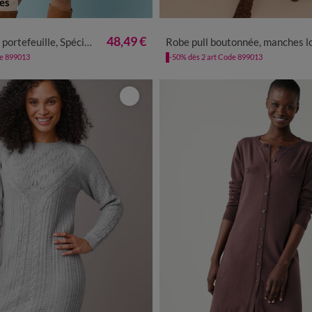
tes
8/40
42/44
46/48
50
52
34/36
38/40
42/44
46/48
48,49 €
tefeuille, Spécial Petites
Robe pull boutonnée, manches longu
de 899013
-50% dès 2 art Code 899013