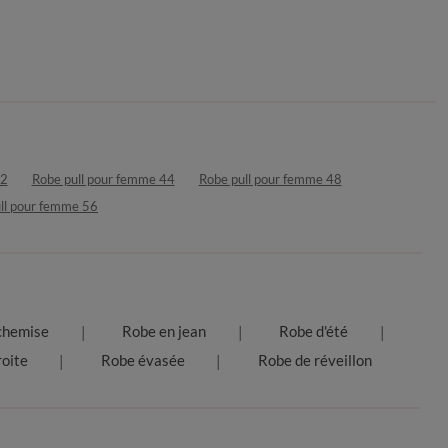
42
Robe pull pour femme 44
Robe pull pour femme 48
ll pour femme 56
chemise
Robe en jean
Robe d'été
oite
Robe évasée
Robe de réveillon