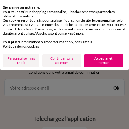
Retours gratuits
sous 30 jours avec Mondial Relay uniquement
Bienvenue sur notre site.
Pour vous offrir un shopping personnalisé, Blancheporte et ses partenaires
utilisent des cookies.
Service clients
Ces cookies seront utilisés pour analyser l'utilisation du site, le personnaliser selon
par chat et par téléphone
vos préférences et vous présenter des publicités adaptées à vos goûts. Vous pouvez
choisir de les refuser. Dans ce cas, seuls les cookies nécessaires au fonctionnement
de 8h00 à 20h00 du lundi au samedi
du site seront utilisés. Vos choix sont conservés 6 mois.
Pour plus d'informations ou modifier vos choix, consultez la
Politique de nos cookies
.
11€ Offerts
Personnaliser mes
Continuer sans
Accepter et
en vous inscrivant à la newsletter
choix
accepter
fermer
dès 20€ d’achat
conditions dans votre email de confirmation
Ok
Téléchargez l’application