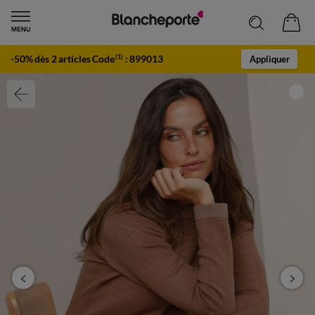
-50% dès 2 articles Code
:
899013
(1)
Appliquer