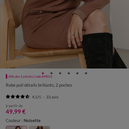
-50% dès 2 articles Code 899013
Robe pull détails brillants, 2 poches
4.5
/
5
-
33
avis
à partir de
49,99 €
Couleur :
Noisette