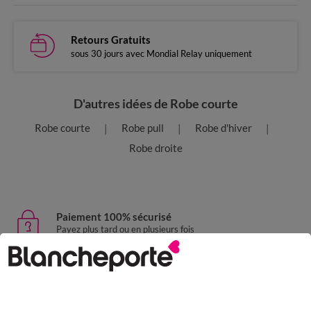
Retours Gratuits
sous 30 jours avec Mondial Relay uniquement
D'autres idées de Robe courte
Robe courte
Robe pull
Robe d'hiver
Robe droite
Paiement 100% sécurisé
Payez plus tard ou en plusieurs fois
Livraison express
domicile, relais, consignes automatiques