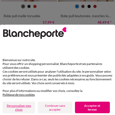
34/36
38/40
42/44
46/48
34/36
38/40
42/44
46/48
50
52
54
50
52
54
Robe pull maille torsadée
Robe pull boutonnée, manches longues
57,99 €
48,49 €
*
-50% dès 2 art Code 899013
Bienvenue sur notre site.
Pour vous offrir un shopping personnalisé, Blancheporte et ses partenaires
utilisent des cookies.
Ces cookies seront utilisés pour analyser l'utilisation du site, le personnaliser selon
vos préférences et vous présenter des publicités adaptées à vos goûts. Vous pouvez
choisir de les refuser. Dans ce cas, seuls les cookies nécessaires au fonctionnement
du site seront utilisés. Vos choix sont conservés 6 mois.
Pour plus d'informations ou modifier vos choix, consultez la
Politique de nos cookies
.
Personnaliser mes
Continuer sans
Accepter et
choix
accepter
fermer
34/36
38/40
42/44
46/48
34/36
38/40
42/44
46/48