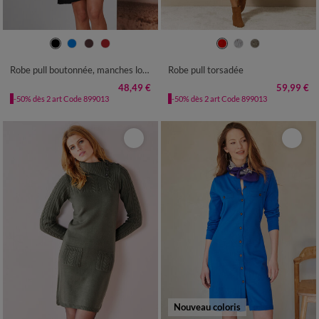
34/36
38/40
42/44
46/48
34/36
38/40
42/44
46/48
50
52
54
50
52
54
Robe pull boutonnée, manches longues
Robe pull torsadée
48,49 €
59,99 €
-50% dès 2 art Code 899013
-50% dès 2 art Code 899013
Nouveau coloris