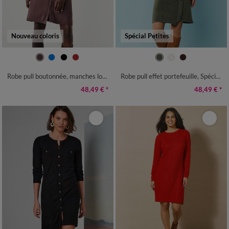
Nouveau coloris
Spécial Petites
34/36
38/40
42/44
46/48
34/36
38/40
42/44
46/48
50
52
54
50
52
Robe pull boutonnée, manches longues
Robe pull effet portefeuille, Spécial Petites
48,49 €
*
48,49 €
*