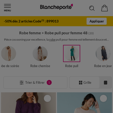
-50% dès 2 articles Code
:
899013
(1)
Appliquer
Robe femme
>
Robe pull pour femme 48
(20)
Pièce cocooning par excellence, la
robe
pull pour femme est tellement douce et...
obe de soirée
Robe chemise
Robe pull
Robe en jean
Trier & Filtrer
Grille
1