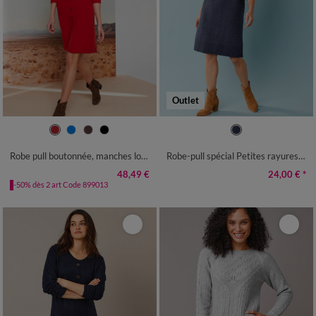
Outlet
34/36
38/40
42/44
46/48
34/36
38/40
42/44
46/48
50
52
54
50
52
Robe pull boutonnée, manches longues
Robe-pull spécial Petites rayures contrastées
48,49 €
24,00 €
*
-50% dès 2 art Code 899013