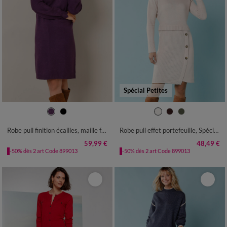
Spécial Petites
34/36
38/40
42/44
46/48
34/36
38/40
42/44
46/48
50
52
54
50
52
Robe pull finition écailles, maille fantaisie
Robe pull effet portefeuille, Spécial Petites
59,99 €
48,49 €
-50% dès 2 art Code 899013
-50% dès 2 art Code 899013