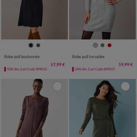
34/36
38/40
42/44
46/48
34/36
38/40
42/44
46/48
50
52
54
56
50
52
54
Robe pull boutonnée
Robe pull torsadée
57,99 €
59,99 €
-50% dès 2 art Code 899013
-50% dès 2 art Code 899013