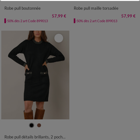
50
52
54
56
50
52
54
Robe pull boutonnée
Robe pull maille torsadée
57,99 €
57,99 €
-50% dès 2 art Code 899013
-50% dès 2 art Code 899013
34/36
38/40
42/44
46/48
50
52
54
56
Robe pull détails brillants, 2 poches