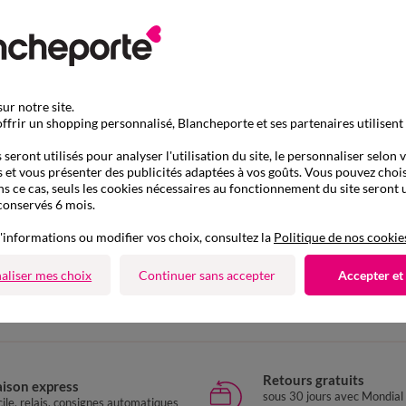
ur notre site.
ffrir un shopping personnalisé, Blancheporte et ses partenaires utilisent
seront utilisés pour analyser l'utilisation du site, le personnaliser selon 
 et vous présenter des publicités adaptées à vos goûts. Vous pouvez chois
ns ce cas, seuls les cookies nécessaires au fonctionnement du site seront u
conservés 6 mois.
'informations ou modifier vos choix, consultez la
Politique de nos cookie
D'autres idées de Robe courte
aliser mes choix
Continuer sans accepter
Accepter et
 courte
Robe pull
Robe d'hiver
Robe 
Retours gratuits
aison express
sous 30 jours avec Mondial
ile, relais, consignes automatiques