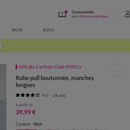
Commander
par
référence catalogue
BAIN
BLOG
-50% dès 2 articles Code 899013
Robe pull boutonnée, manches
longues
4
/
5
-
24
avis
à partir de
39,99 €
Couleur :
Noir