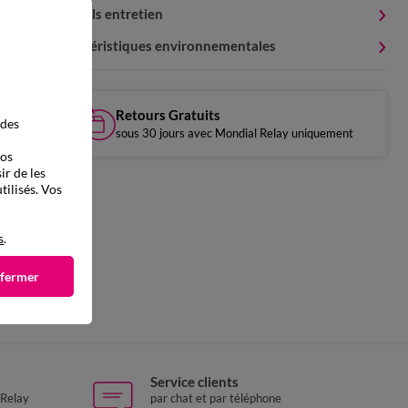
Conseils entretien
Caractéristiques environnementales
Retours Gratuits
 des
sous 30 jours avec Mondial Relay uniquement
vos
ir de les
tilisés. Vos
s
.
 fermer
droite
Service clients
 Relay
par chat et par téléphone