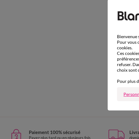
Bienvenue s
Pour vous o
cookies.
Ces cookies 
préférences
refuser. Da
choix sont 
Pour plus d
Personn
Robe
Paiement 100% sécurisé
Livr
Payez plus tard ou en plusieurs fois
domic