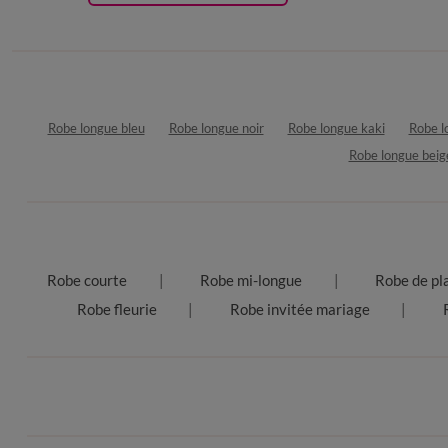
Robe longue bleu
Robe longue noir
Robe longue kaki
Robe l
Robe longue beig
Robe courte
Robe mi-longue
Robe de pl
Robe fleurie
Robe invitée mariage