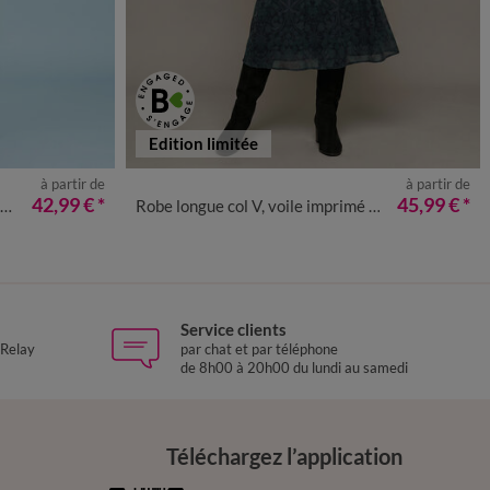
Edition limitée
à partir de
à partir de
8
50
52
36
38
40
42
44
46
48
50
52
54
42,99 €
*
45,99 €
*
Robe longue col V, voile imprimé fleurs
Service clients
 Relay
par chat et par téléphone
de 8h00 à 20h00 du lundi au samedi
Téléchargez l’application