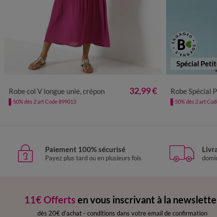
Spécial Peti
36
38
40
42
44
46
48
50
52
54
34
36
3
32,99 €
Robe col V longue unie, crépon
Robe Spécial P
-50% dès 2 art Code 899013
-50% dès 2 art Co
Paiement 100% sécurisé
Livr
Payez plus tard ou en plusieurs fois
domic
11€ Offerts
en vous inscrivant à la newslette
dès 20€ d’achat
-
conditions dans votre email de confirmation