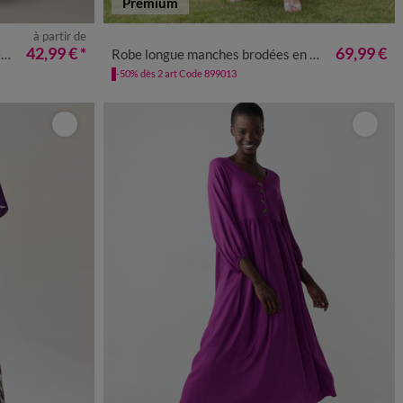
Premium
à partir de
50
52
54
36
38
40
42
44
46
48
50
52
42,99 €
*
69,99 €
e
Robe longue manches brodées en relief
-50% dès 2 art Code 899013