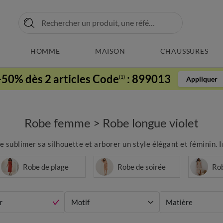
HOMME
MAISON
CHAUSSURES
-50% dès 2 articles Code
:
899013
(1)
Appliquer
Robe femme
>
Robe longue violet
re sublimer sa silhouette et arborer un style élégant et féminin. 
Robe de plage
Robe de soirée
Ro
r
Motif
Matière