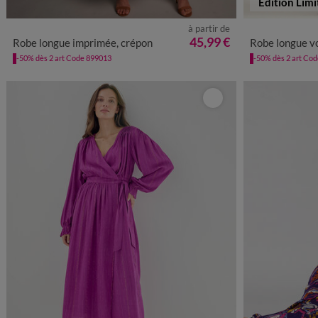
Edition Limi
à partir de
36
38
40
42
44
46
48
50
52
54
36
38
45,99 €
Robe longue imprimée, crépon
Robe longue volantée
-50% dès 2 art Code 899013
-50% dès 2 art Co