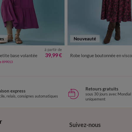
tes
Nouveauté
à partir de
8
40
42
44
46
48
50
52
36
38
40
42
44
46
4
39,99 €
etite base volantée
Robe longue boutonnée en viscose imprimée, Spécial Petites
de 899013
Retours gratuits
aison express
sous 30 jours avec Mondial
ile, relais, consignes automatiques
uniquement
r
Suivez-nous