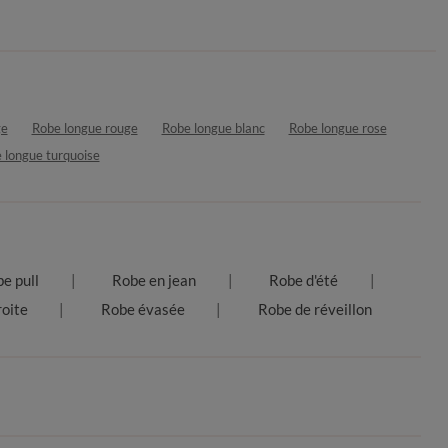
ge
Robe longue rouge
Robe longue blanc
Robe longue rose
 longue turquoise
e pull
Robe en jean
Robe d'été
oite
Robe évasée
Robe de réveillon