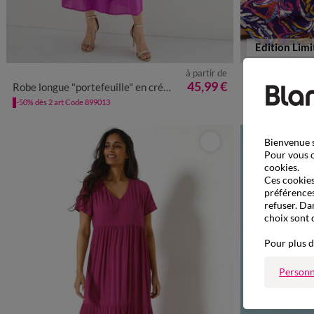
Edition Limi
à partir de
36
38
40
42
44
46
48
50
52
54
36
38
45,99 €
Robe longue "portefeuille" en crépon, doublée
Robe imprimée
-50% dès 2 art Code 899013
-50% dès 2 art Co
Bienvenue s
Pour vous o
cookies.
Ces cookies 
préférences
refuser. Da
choix sont 
Pour plus d
Personn