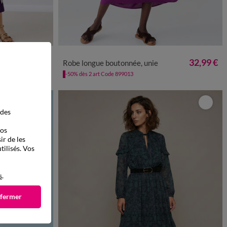
à partir de
50
52
54
36
38
40
42
44
46
48
50
52
54
47,99 €
32,99 €
es
Robe longue boutonnée, unie
-50% dès 2 art Code 899013
 des
vos
ir de les
tilisés. Vos
s
.
 fermer