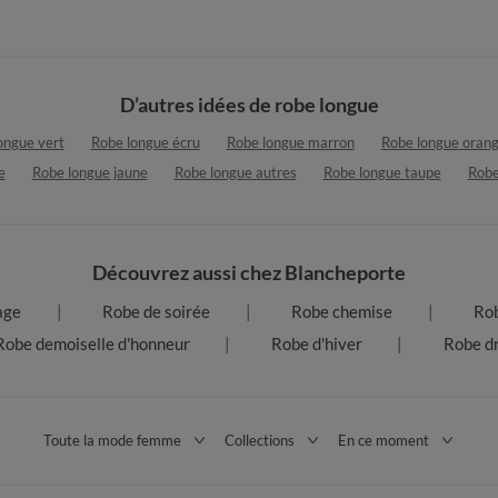
D’autres idées de robe longue
ongue vert
Robe longue écru
Robe longue marron
Robe longue oran
e
Robe longue jaune
Robe longue autres
Robe longue taupe
Robe
Découvrez aussi chez Blancheporte
age
Robe de soirée
Robe chemise
Rob
Robe demoiselle d'honneur
Robe d'hiver
Robe dr
Toute la mode femme
Collections
En ce moment