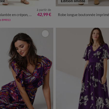
tée
Edition limitée
à partir de
40
42
44
46
48
50
52
36
38
40
42
44
46
48
42,99 €
 en crépon, détails macramé
Robe longue boutonnée imprimée, taille smocké
de 899013