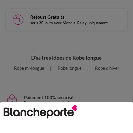
Retours Gratuits
sous 30 jours avec Mondial Relay uniquement
D'autres idées de Robe longue
Robe mi-longue
Robe longue
Robe d'hiver
Paiement 100% sécurisé
Payez plus tard ou en plusieurs fois
Livraison express
domicile, relais, consignes automatiques