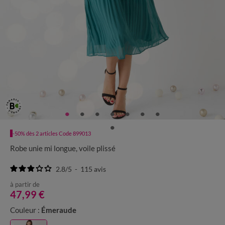
-50% dès 2 articles Code 899013
Robe unie mi longue, voile plissé
2.8
/
5
-
115
avis
à partir de
47,99 €
Couleur :
Émeraude