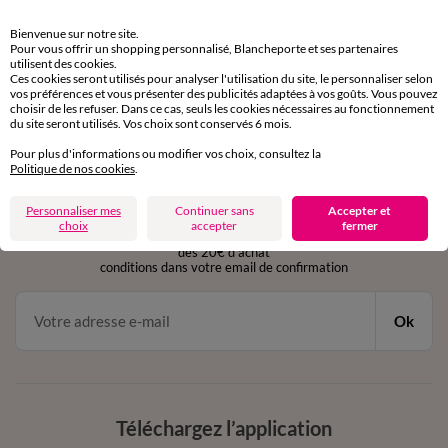
Retours gratuits
Bienvenue sur notre site.
sous 30 jours avec Mondial Relay uniquement
Pour vous offrir un shopping personnalisé, Blancheporte et ses partenaires
utilisent des cookies.
Ces cookies seront utilisés pour analyser l'utilisation du site, le personnaliser selon
Service clients
vos préférences et vous présenter des publicités adaptées à vos goûts. Vous pouvez
par chat et par téléphone
choisir de les refuser. Dans ce cas, seuls les cookies nécessaires au fonctionnement
de 8h00 à 20h00 du lundi au samedi
du site seront utilisés. Vos choix sont conservés 6 mois.
Pour plus d'informations ou modifier vos choix, consultez la
Politique de nos cookies
.
11€ Offerts
Personnaliser mes
Continuer sans
Accepter et
en vous inscrivant à la newsletter
choix
accepter
fermer
dès 20€ d’achat
conditions dans votre email de confirmation
Ok
Téléchargez l’application