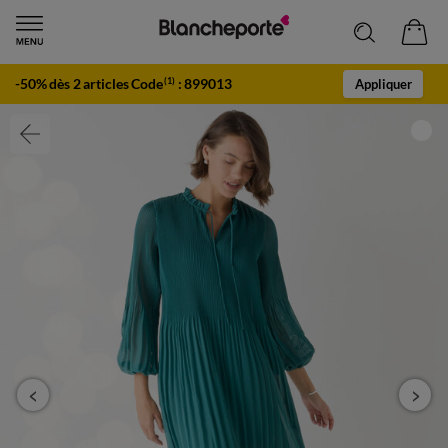
-50% dès 2 articles Code
:
899013
(1)
Appliquer