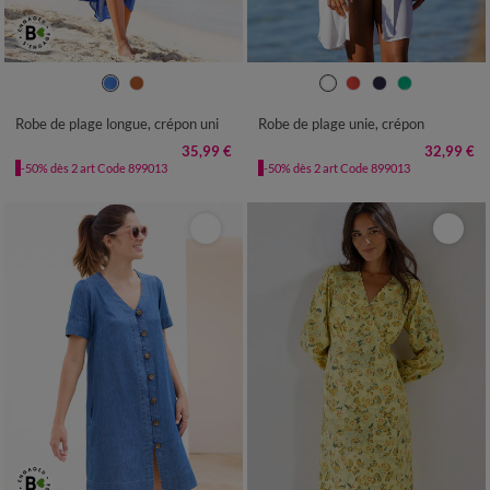
36
38
40
42
44
46
48
36
38
40
42
44
46
48
50
52
54
50
52
54
56
58
Robe de plage longue, crépon uni
Robe de plage unie, crépon
35,99 €
32,99 €
-50% dès 2 art Code 899013
-50% dès 2 art Code 899013