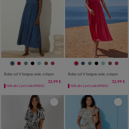
36
38
40
42
44
46
48
36
38
40
42
44
46
48
50
52
54
50
52
54
Robe col V longue unie, crépon
Robe col V longue unie, crépon
32,99 €
32,99 €
-50% dès 2 art Code 899013
-50% dès 2 art Code 899013