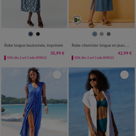
36
38
40
42
44
46
48
36
38
40
42
44
46
48
50
52
54
50
52
54
Robe longue boutonnée, imprimée
Robe-chemisier longue en jean, manches courtes
35,99 €
42,99 €
-50% dès 2 art Code 899013
-50% dès 2 art Code 899013