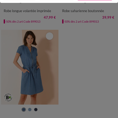
36
38
40
42
44
46
48
38
40
42
44
46
48
50
50
52
54
56
52
54
Robe longue volantée imprimée
Robe saharienne boutonnée
47,99 €
39,99 €
-50% dès 2 art Code 899013
-50% dès 2 art Code 899013
36
38
40
42
44
46
48
50
52