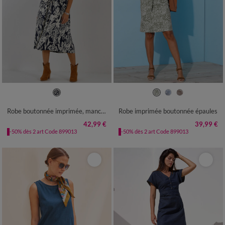
36
38
40
42
44
46
48
38
40
42
44
46
48
50
50
52
54
52
54
Robe boutonnée imprimée, manches courtes
Robe imprimée boutonnée épaules
42,99 €
39,99 €
-50% dès 2 art Code 899013
-50% dès 2 art Code 899013