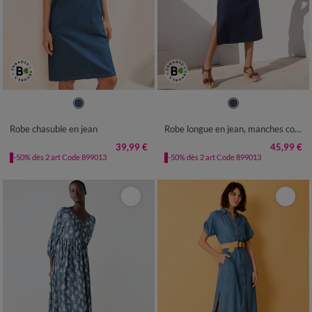
36
38
40
42
44
46
48
36
38
40
42
44
46
48
50
52
54
50
52
54
Robe chasuble en jean
Robe longue en jean, manches courtes
39,99 €
45,99 €
-50% dès 2 art Code 899013
-50% dès 2 art Code 899013