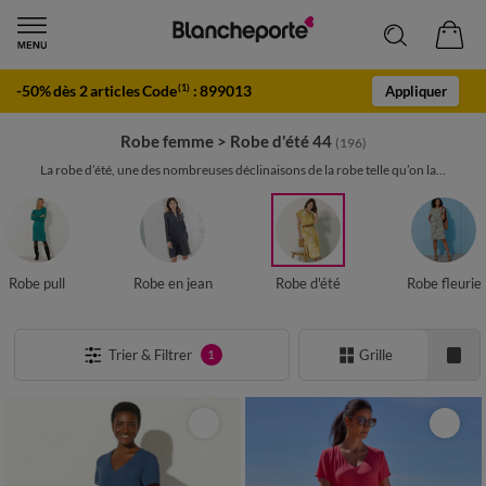
-50% dès 2 articles Code
:
899013
(1)
Appliquer
Robe femme
>
Robe d'été 44
(196)
La robe d’été, une des nombreuses déclinaisons de la robe telle qu’on la...
Robe pull
Robe en jean
Robe d'été
Robe fleurie
Trier & Filtrer
Grille
1