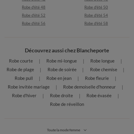
Robe d'été 48
Robe d'été 50
Robe d'été 52
Robe d'été 54
Robe d'été 56
Robe d'été 58
Découvrez aussi chez Blancheporte
Robe courte
Robe mi-longue
Robe longue
Robe de plage
Robe de soirée
Robe chemise
Robe pull
Robe en jean
Robe fleurie
Robe invitée mariage
Robe demoiselle d'honneur
Robe d'hiver
Robe droite
Robe évasée
Robe de réveillon
Toute la mode femme