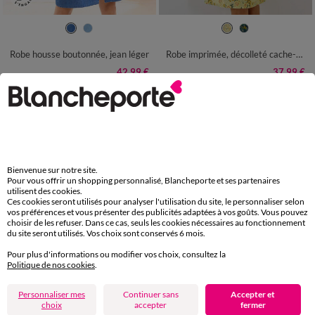
36
38
40
42
44
46
48
36
38
40
42
44
46
48
50
52
54
50
52
54
Robe housse boutonnée, jean léger
Robe imprimée, décolleté cache-cœur
42,99 €
37,99 €
-50% dès 2 art Code 899013
-50% dès 2 art Code 899013
Bienvenue sur notre site.
Pour vous offrir un shopping personnalisé, Blancheporte et ses partenaires
utilisent des cookies.
Ces cookies seront utilisés pour analyser l'utilisation du site, le personnaliser selon
vos préférences et vous présenter des publicités adaptées à vos goûts. Vous pouvez
choisir de les refuser. Dans ce cas, seuls les cookies nécessaires au fonctionnement
du site seront utilisés. Vos choix sont conservés 6 mois.
Pour plus d'informations ou modifier vos choix, consultez la
Politique de nos cookies
.
Personnaliser mes
Continuer sans
Accepter et
choix
accepter
fermer