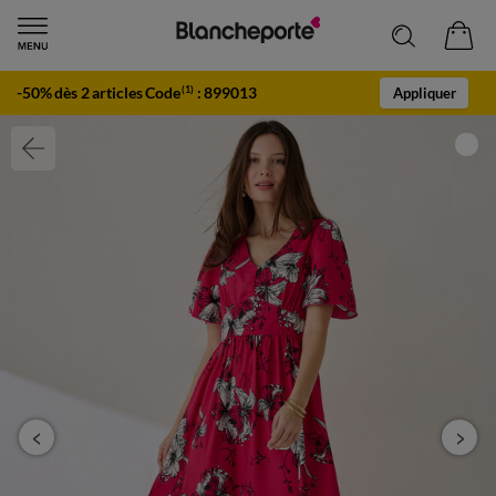
-50% dès 2 articles Code
:
899013
(1)
Appliquer