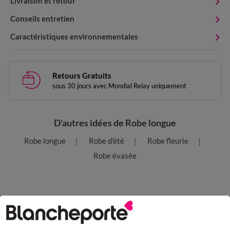
Livraison et retour
Conseils entretien
Caractéristiques environnementales
Retours Gratuits
sous 30 jours avec Mondial Relay uniquement
D'autres idées de Robe longue
Robe longue
Robe d'été
Robe fleurie
Robe évasée
Paiement 100% sécurisé
Payez plus tard ou en plusieurs fois