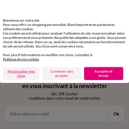
Livraison express
domicile, relais, consignes automatiques
Bienvenue sur notre site.
Pour vous offrir un shopping personnalisé, Blancheporte et ses partenaires
Retours gratuits
utilisent des cookies.
sous 30 jours avec Mondial Relay uniquement
Ces cookies seront utilisés pour analyser l'utilisation du site, le personnaliser selon
vos préférences et vous présenter des publicités adaptées à vos goûts. Vous pouvez
choisir de les refuser. Dans ce cas, seuls les cookies nécessaires au fonctionnement
Service clients
du site seront utilisés. Vos choix sont conservés 6 mois.
par chat et par téléphone
Pour plus d'informations ou modifier vos choix, consultez la
de 8h00 à 20h00 du lundi au samedi
Politique de nos cookies
.
Personnaliser mes
Continuer sans
Accepter et
choix
accepter
fermer
11€ Offerts
en vous inscrivant à la newsletter
dès 20€ d’achat
conditions dans votre email de confirmation
Ok