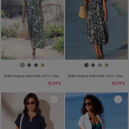
36
38
40
42
44
46
48
36
38
40
42
44
46
48
50
52
54
50
52
54
Robe longue imprimée col V, crépon
Robe longue imprimée col V, crépon
35,99 €
35,99 €