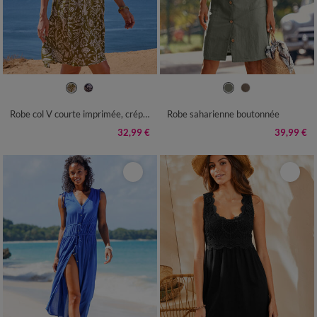
36
38
40
42
44
46
48
38
40
42
44
46
48
50
50
52
54
52
54
Robe col V courte imprimée, crépon
Robe saharienne boutonnée
32,99 €
39,99 €