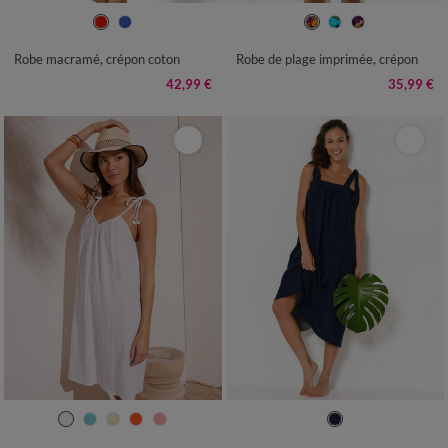
36
38
40
42
44
46
48
36
38
40
42
44
46
48
50
52
54
50
52
54
56
58
Robe macramé, crépon coton
Robe de plage imprimée, crépon
42,99 €
35,99 €
36
38
40
42
44
46
48
36
38
40
42
44
46
48
50
52
50
52
54