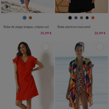
36
38
40
42
44
46
48
34/36
38/40
42/44
46/48
50
52
54
50
52
54
Robe de plage longue, crépon uni
Robe plastron macramé
35,99 €
35,99 €